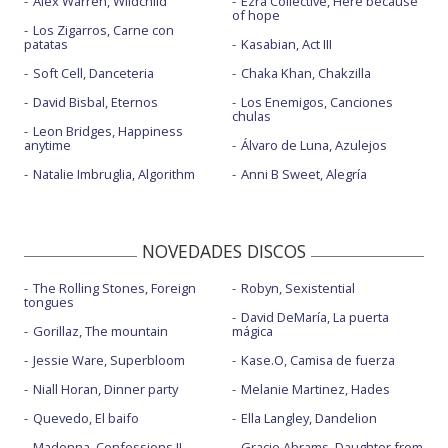
Alex Warren, Wildchild
Ezra Collective, Here because
of hope
Los Zigarros, Carne con
patatas
Kasabian, Act III
Soft Cell, Danceteria
Chaka Khan, Chakzilla
David Bisbal, Eternos
Los Enemigos, Canciones
chulas
Leon Bridges, Happiness
anytime
Álvaro de Luna, Azulejos
Natalie Imbruglia, Algorithm
Anni B Sweet, Alegría
NOVEDADES DISCOS
The Rolling Stones, Foreign
Robyn, Sexistential
tongues
David DeMaría, La puerta
Gorillaz, The mountain
mágica
Jessie Ware, Superbloom
Kase.O, Camisa de fuerza
Niall Horan, Dinner party
Melanie Martinez, Hades
Quevedo, El baifo
Ella Langley, Dandelion
Madonna, Confessions II
Gracie Abrams, Daughter from