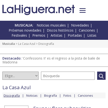
MUSICALIA:
Noticias musicales
Novedades
Próximas novedades
Discos históricos
Canciones
Festivales
Premios
Artistas
Portadas
Listas
Musicalia
>
La Casa Azul
> Discografía
Destacado:
'Confessions II' es el regreso a la pista de baile de
Madonna
La Casa Azul
Discografía
Noticias
Biografía
Fotos
Canciones