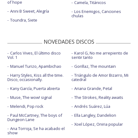
of hope
Camela, Titánicos
Anni B Sweet, Alegría
Los Enemigos, Canciones
chulas
Toundra, Siete
NOVEDADES DISCOS
Carlos Vives, El último disco
Karol G, No me arrepiento de
Vol. 1
sentir tanto
Manuel Turizo, Apambichao
Gorillaz, The mountain
Harry Styles, Kiss all the time.
Triángulo de Amor Bizarro, Mi
Disco, occasionally.
catedral
Kany García, Puerta abierta
Ariana Grande, Petal
Muse, The wow! signal
The Strokes, Reality awaits
Melendi, Pop rock
Andrés Suárez, Lúa
Paul McCartney, The boys of
Ella Langley, Dandelion
Dungeon Lane
Xoel López, Oniria popular
Ana Torroja, Se ha acabado el
show