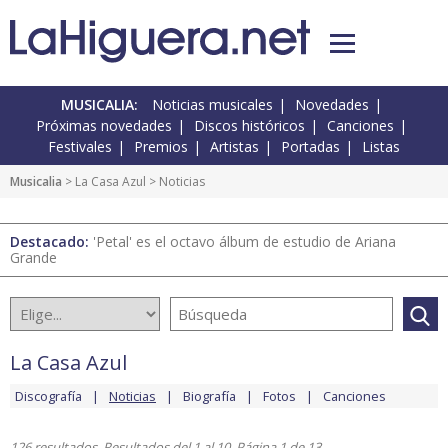
MUSICALIA:
Noticias musicales
Novedades
Próximas novedades
Discos históricos
Canciones
Festivales
Premios
Artistas
Portadas
Listas
Musicalia
>
La Casa Azul
> Noticias
Destacado:
'Petal' es el octavo álbum de estudio de Ariana
Grande
La Casa Azul
Discografía
Noticias
Biografía
Fotos
Canciones
126 resultados. Resultados del 1 al 10. Página 1 de 13