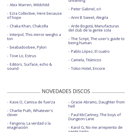
dreaming
Alex Warren, Wildchild
Peter Gabriel, o/i
Ezra Collective, Here because
of hope
Anni B Sweet, Alegría
Chaka Khan, Chakzilla
Arde Bogotá, Manufacturas
del club de la gente sola
Interpol, This mirror weighs a
ton
The Script, The user's guide to
being human
beabadoobee, Pylon
Pablo López, El cuatro
Tove Lo, Estrus
Camela, Titánicos
Editors, Surface, echo &
sound
Tokio Hotel, Encore
NOVEDADES DISCOS
Kase.O, Camisa de fuerza
Gracie Abrams, Daughter from
hell
Charlie Puth, Whatever's
clever
Paul McCartney, The boys of
Dungeon Lane
Fangoria, La verdad o la
imaginación
Karol G, No me arrepiento de
sentir tanto