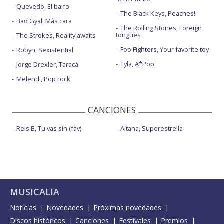
Quevedo, El baifo
The Black Keys, Peaches!
Bad Gyal, Más cara
The Rolling Stones, Foreign
tongues
The Strokes, Reality awaits
Foo Fighters, Your favorite toy
Robyn, Sexistential
Tyla, A*Pop
Jorge Drexler, Taracá
Melendi, Pop rock
CANCIONES
Rels B, Tu vas sin (fav)
Aitana, Superestrella
MUSICALIA
Noticias
Novedades
Próximas novedades
Discos históricos
Canciones
Festivales
Premios