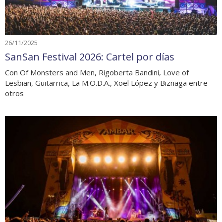
26/11/2025
SanSan Festival 2026: Cartel por días
Con Of Monsters and Men, Rigoberta Bandini, Love of
Lesbian, Guitarrica, La M.O.D.A., Xoel López y Biznaga entre
otros