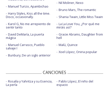
Nil Moliner, Nexo
Manuel Turizo, Apambichao
Bruno Mars, The romantic
Harry Styles, Kiss all the time.
Disco, occasionally.
Shania Twain, Little Miss Twain
Karol G, No me arrepiento de
La La Love You, ¿Por qué me
sentir tanto
miráis así?
David DeMaría, La puerta
Gracie Abrams, Daughter from
mágica
hell
Manuel Carrasco, Pueblo
Malú, Quince
salvaje I
Xoel López, Oniria popular
Bunbury, De un siglo anterior
CANCIONES
Rosalía y Yahritza y su Esencia,
Pablo López, El niño del
La perla
espacio