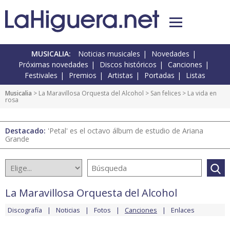
MUSICALIA:
Noticias musicales
Novedades
Próximas novedades
Discos históricos
Canciones
Festivales
Premios
Artistas
Portadas
Listas
Musicalia
>
La Maravillosa Orquesta del Alcohol
>
San felices
> La vida en
rosa
Destacado:
'Petal' es el octavo álbum de estudio de Ariana
Grande
La Maravillosa Orquesta del Alcohol
Discografía
Noticias
Fotos
Canciones
Enlaces