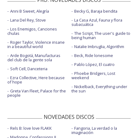
Anni B Sweet, Alegría
Becky G, Baraja bendita
Lana Del Rey, Stove
La Casa Azul, Fauna y flora
subacuática
Los Enemigos, Canciones
chulas
The Script, The user's guide to
being human
Roger Taylor, Violence insane
in a beautiful world
Natalie Imbruglia, Algorithm
Arde Bogotá, Manufacturas
Beck, Ride lonesome
del club de la gente sola
Pablo López, El cuatro
Soft Cell, Danceteria
Phoebe Bridgers, Lost
Ezra Collective, Here because
weekend
of hope
Nickelback, Everything under
Greta Van Fleet, Palace for the
the sun
people
NOVEDADES DISCOS
Rels B: love love FLAKK
Fangoria, La verdad o la
imaginación
Madonna, Confessions II