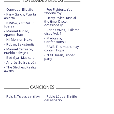
Quevedo, El baifo
Foo Fighters, Your
favorite toy
Kany García, Puerta
abierta
Harry Styles, Kiss all
the time. Disco,
Kase.O, Camisa de
occasionally.
fuerza
Carlos Vives, El último
Manuel Turizo,
disco Vol. 1
Apambichao
Madonna,
Nil Moliner, Nexo
Confessions II
Robyn, Sexistential
RAYE, This music may
Manuel Carrasco,
contain hope.
Pueblo salvaje I
Niall Horan, Dinner
Bad Gyal, Más cara
party
Andrés Suárez, Lúa
The Strokes, Reality
awaits
CANCIONES
Rels B, Tu vas sin (fav)
Pablo López, El niño
del espacio