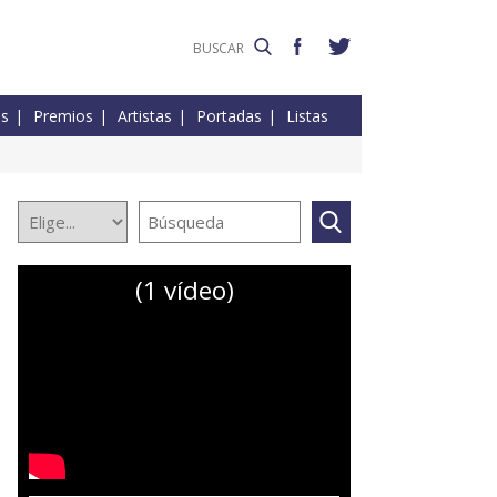
es
Premios
Artistas
Portadas
Listas
(1 vídeo)