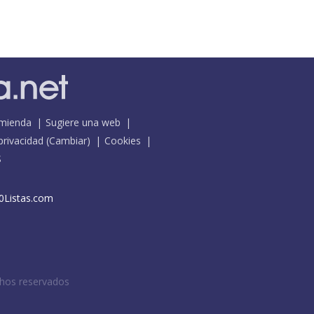
mienda
Sugiere una web
 privacidad
(
Cambiar
)
Cookies
S
0Listas.com
chos reservados