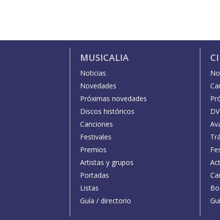
MUSICALIA
C
Noticias
Not
Novedades
Car
Próximas novedades
Pr
Discos históricos
DV
Canciones
Av
Festivales
Trá
Premios
Fe
Artistas y grupos
Act
Portadas
Car
Listas
Bo
Guía / directorio
Guí