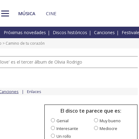
MÚSICA
CINE
Próximas novedades
Discos históricos
Canciones
Festival
o
> Camino de tu corazón
 love' es el tercer álbum de Olivia Rodrigo
Canciones
Enlaces
El disco te parece que es:
Genial
Muy bueno
Interesante
Mediocre
Un rollo