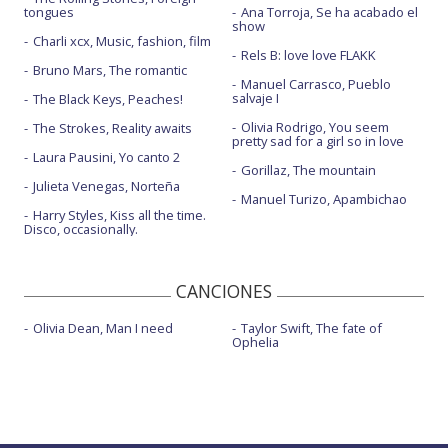
La sombra - con la letra
tongues
Ana Torroja, Se ha acabado el
show
La tempestad - con Eva Amaral
Charli xcx, Music, fashion, film
Rels B: love love FLAKK
Bruno Mars, The romantic
La voltereta
Manuel Carrasco, Pueblo
salvaje I
The Black Keys, Peaches!
Mama - con la letra
Olivia Rodrigo, You seem
The Strokes, Reality awaits
Nada que decir - con Capitán Cobarde - con letra
pretty sad for a girl so in love
Laura Pausini, Yo canto 2
Gorillaz, The mountain
Ni chicha ni limoná + Dubioza Kolektiv - con letra
Julieta Venegas, Norteña
Manuel Turizo, Apambichao
No som d'aquí - con la letra
Harry Styles, Kiss all the time.
Disco, occasionally.
Nothing but a lie - con Querbeat - con letra
Que t'agradi veure'm - con letra
CANCIONES
Quédate en tu casa - con la letra
Olivia Dean, Man I need
Taylor Swift, The fate of
Ophelia
Rómpela - con Kchiporros
Saber que tú - con la letra
Siempre nos tienes aquí