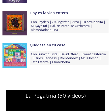
Hoy es la vida entera
Con
Rayden
La Pegatina
Arco
Tu otra bonita
Muyayo Rif
Balkan Paradise Orchestra
Alamedadosoulna
Quédate en tu casa
Con
Funambulista
David Otero
Sweet California
Carlos Sadness
Roi Méndez
Mr. Kilombo
Tato Latorre
Chobichoba
La Pegatina (50 vídeos)