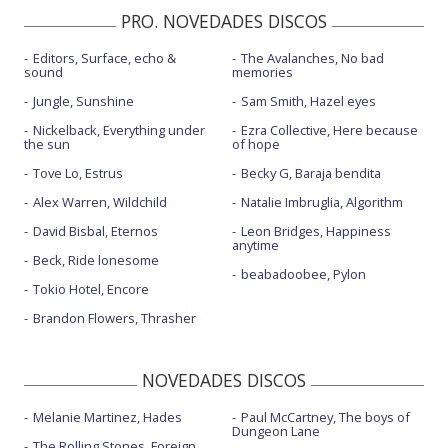
PRO. NOVEDADES DISCOS
Contigo no cuento - con Louta - con letra
Editors, Surface, echo &
The Avalanches, No bad
Corea del Sur - con Panteón Rococó - con letra
sound
memories
Dale! - con la letra
Jungle, Sunshine
Sam Smith, Hazel eyes
Nickelback, Everything under
Ezra Collective, Here because
Darle la vuelta
the sun
of hope
Dejarse la piel - con Arnau Griso
Tove Lo, Estrus
Becky G, Baraja bendita
Alex Warren, Wildchild
Natalie Imbruglia, Algorithm
Diez minutos - con La Vela Puerca - con letra
David Bisbal, Eternos
Leon Bridges, Happiness
Down for love - con Chef'Special - con letra
anytime
Beck, Ride lonesome
Eh, madame - con la letra
beabadoobee, Pylon
Tokio Hotel, Encore
Heridas de guerra
Brandon Flowers, Thrasher
Heridas de guerra - En el Laboratorio Sonoro
NOVEDADES DISCOS
Hoy es la vida entera - con Rayden, Arco...
La guspira
Melanie Martinez, Hades
Paul McCartney, The boys of
Dungeon Lane
The Rolling Stones, Foreign