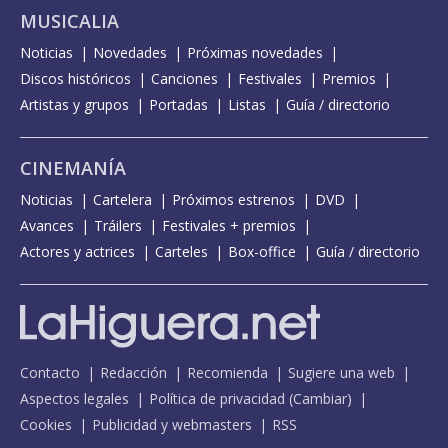
Siempre te pedí - con Travis Birds - Abierto h...
MUSICALIA
Siempre te pedí - con Travis Birds - con la letra
Noticias
Novedades
Próximas novedades
Discos históricos
Solo yo - con la letra
Canciones
Festivales
Premios
Artistas y grupos
Portadas
Listas
Guía / directorio
Sonqueson - con la letra
Stand & fight - con Will and The People + letra
CINEMANÍA
Te veré cuando yo quiera - Abierto hasta las 2
Noticias
Cartelera
Próximos estrenos
DVD
Te veré cuando yo quiera - con El Kanka
Avances
Tráilers
Festivales + premios
Actores y actrices
Carteles
Box-office
Guía / directorio
Tu madre es una cabra - con Mägo de Oz
Una mirada - con Ska-P
Una mirada - con Ska-P - con la letra
Una mirada - Revulsiu en el Laboratorio Sonoro
Contacto
Redacción
Recomienda
Sugiere una web
Veo lo que hay - con la letra - con PJ Sin Suela
Aspectos legales
Política de privacidad
(
Cambiar
)
Cookies
Publicidad y webmasters
RSS
Where do we go? - con Youthstar