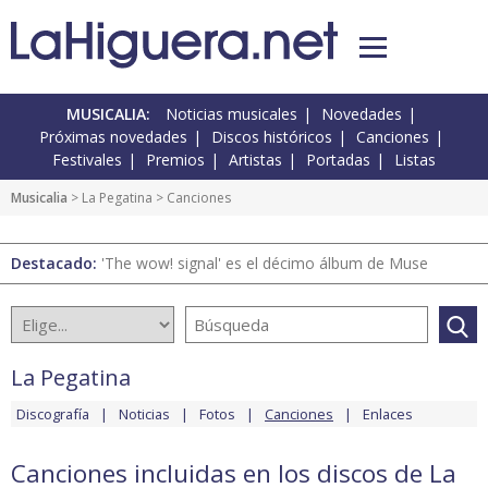
MUSICALIA:
Noticias musicales
Novedades
Próximas novedades
Discos históricos
Canciones
Festivales
Premios
Artistas
Portadas
Listas
Musicalia
>
La Pegatina
> Canciones
Destacado:
'The wow! signal' es el décimo álbum de Muse
La Pegatina
Discografía
Noticias
Fotos
Canciones
Enlaces
Canciones incluidas en los discos de La