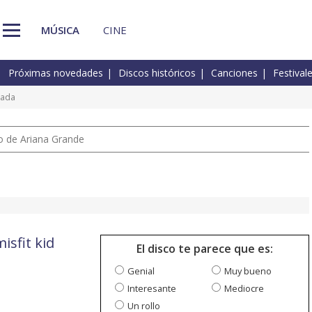
MÚSICA
CINE
Próximas novedades
Discos históricos
Canciones
Festival
tada
io de Ariana Grande
isfit kid
El disco te parece que es:
Genial
Muy bueno
Interesante
Mediocre
Un rollo