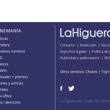
INEMANÍA
icias
telera
Contacto
Redacción
Reco
óximos estrenos
Aspectos legales
Política de
D
Publicidad y webmasters
RS
ances
ilers
Otros servicios:
Chistes
|
Top1
stivales + premios
ores y actrices
teles
x-office
LaHiguera.net. Todos los dere
a / directorio