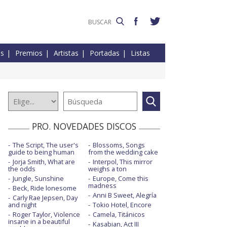
es
Premios
Artistas
Portadas
Listas
PRO. NOVEDADES DISCOS
The Script, The user's
Blossoms, Songs
guide to being human
from the wedding cake
Jorja Smith, What are
Interpol, This mirror
the odds
weighs a ton
Jungle, Sunshine
Europe, Come this
madness
Beck, Ride lonesome
Anni B Sweet, Alegría
Carly Rae Jepsen, Day
and night
Tokio Hotel, Encore
Roger Taylor, Violence
Camela, Titánicos
insane in a beautiful
Kasabian, Act III