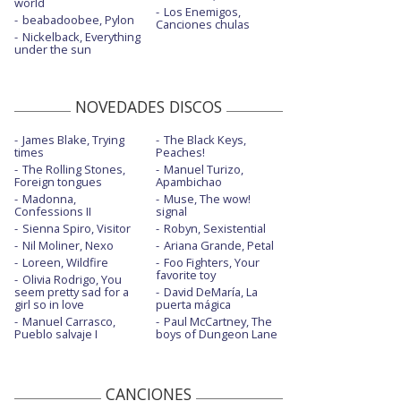
world
Los Enemigos,
beabadoobee, Pylon
Canciones chulas
Nickelback, Everything
under the sun
NOVEDADES DISCOS
James Blake, Trying
The Black Keys,
times
Peaches!
The Rolling Stones,
Manuel Turizo,
Foreign tongues
Apambichao
Madonna,
Muse, The wow!
Confessions II
signal
Sienna Spiro, Visitor
Robyn, Sexistential
Nil Moliner, Nexo
Ariana Grande, Petal
Loreen, Wildfire
Foo Fighters, Your
favorite toy
Olivia Rodrigo, You
seem pretty sad for a
David DeMaría, La
girl so in love
puerta mágica
Manuel Carrasco,
Paul McCartney, The
Pueblo salvaje I
boys of Dungeon Lane
CANCIONES