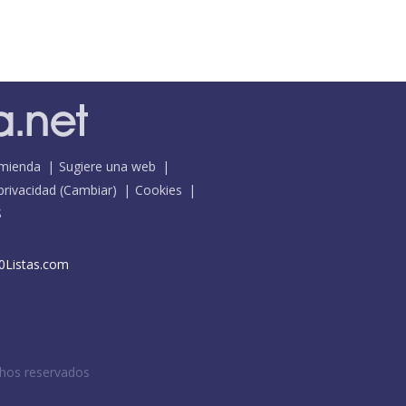
mienda
Sugiere una web
 privacidad
(
Cambiar
)
Cookies
S
0Listas.com
chos reservados