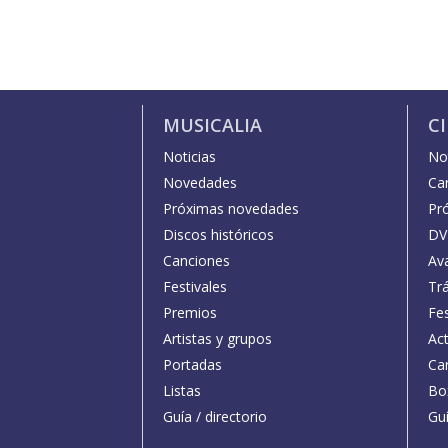
MUSICALIA
C
Noticias
Not
Novedades
Car
Próximas novedades
Pr
Discos históricos
DV
Canciones
Av
Festivales
Trá
Premios
Fe
Artistas y grupos
Act
Portadas
Car
Listas
Bo
Guía / directorio
Guí