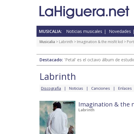
MUSICALIA:
Noticias musicales
Novedades
Musicalia
>
Labrinth
>
Imagination & the misfit kid
> Por
Destacado:
'Petal' es el octavo álbum de estud
Labrinth
Discografía
Noticias
Canciones
Enlaces
Imagination & the m
Labrinth