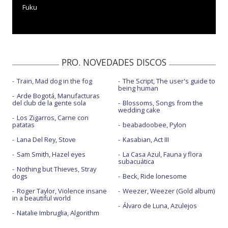
Fuku
PRO. NOVEDADES DISCOS
Train, Mad dog in the fog
The Script, The user's guide to
being human
Arde Bogotá, Manufacturas
del club de la gente sola
Blossoms, Songs from the
wedding cake
Los Zigarros, Carne con
patatas
beabadoobee, Pylon
Lana Del Rey, Stove
Kasabian, Act III
Sam Smith, Hazel eyes
La Casa Azul, Fauna y flora
subacuática
Nothing but Thieves, Stray
dogs
Beck, Ride lonesome
Roger Taylor, Violence insane
Weezer, Weezer (Gold album)
in a beautiful world
Álvaro de Luna, Azulejos
Natalie Imbruglia, Algorithm