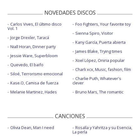
NOVEDADES DISCOS
Carlos Vives, El último disco
Foo Fighters, Your favorite toy
Vol. 1
Sienna Spiro, Visitor
Jorge Drexler, Taracá
Kany García, Puerta abierta
Niall Horan, Dinner party
James Blake, Trying times
Jessie Ware, Superbloom
Xoel López, Oniria popular
Quevedo, El baifo
Charli xcx, Music, fashion, film
Siloé, Terrorismo emocional
Charlie Puth, Whatever's
Kase.O, Camisa de fuerza
clever
Melanie Martinez, Hades
Bruno Mars, The romantic
CANCIONES
Olivia Dean, Man I need
Rosalía y Yahritza y su Esencia,
La perla