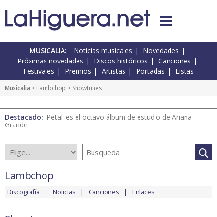
MUSICALIA:
Noticias musicales
Novedades
Próximas novedades
Discos históricos
Canciones
Festivales
Premios
Artistas
Portadas
Listas
Musicalia
>
Lambchop
> Showtunes
Destacado:
'Petal' es el octavo álbum de estudio de Ariana
Grande
Lambchop
Discografía
Noticias
Canciones
Enlaces