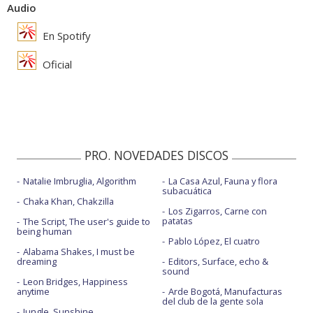
Audio
En Spotify
Oficial
PRO. NOVEDADES DISCOS
Natalie Imbruglia, Algorithm
La Casa Azul, Fauna y flora
subacuática
Chaka Khan, Chakzilla
Los Zigarros, Carne con
patatas
The Script, The user's guide to
being human
Pablo López, El cuatro
Alabama Shakes, I must be
dreaming
Editors, Surface, echo &
sound
Leon Bridges, Happiness
anytime
Arde Bogotá, Manufacturas
del club de la gente sola
Jungle, Sunshine