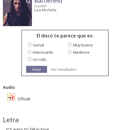
Battlefield
Louder
Lea Michele
El disco te parece que es:
Genial
Muy bueno
Interesante
Mediocre
Un rollo
Votar
Ver resultados
Audio
Oficial
Letra
It's easy to fall in love