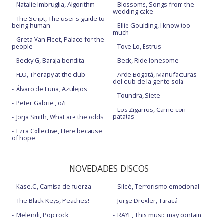
Natalie Imbruglia, Algorithm
Blossoms, Songs from the
wedding cake
The Script, The user's guide to
being human
Ellie Goulding, I know too
much
Greta Van Fleet, Palace for the
people
Tove Lo, Estrus
Becky G, Baraja bendita
Beck, Ride lonesome
FLO, Therapy at the club
Arde Bogotá, Manufacturas
del club de la gente sola
Álvaro de Luna, Azulejos
Toundra, Siete
Peter Gabriel, o/i
Los Zigarros, Carne con
patatas
Jorja Smith, What are the odds
Ezra Collective, Here because
of hope
NOVEDADES DISCOS
Kase.O, Camisa de fuerza
Siloé, Terrorismo emocional
The Black Keys, Peaches!
Jorge Drexler, Taracá
Melendi, Pop rock
RAYE, This music may contain