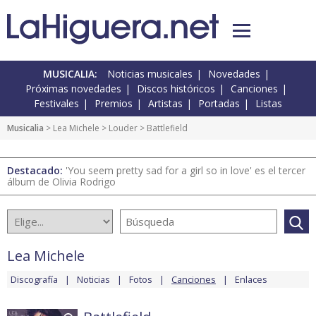
MUSICALIA:
Noticias musicales
Novedades
Próximas novedades
Discos históricos
Canciones
Festivales
Premios
Artistas
Portadas
Listas
Musicalia
>
Lea Michele
>
Louder
> Battlefield
Destacado:
'You seem pretty sad for a girl so in love' es el tercer
álbum de Olivia Rodrigo
Lea Michele
Discografía
Noticias
Fotos
Canciones
Enlaces