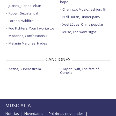
hope.
Juanes, JuanesTeban
Charli xcx, Music, fashion, film
Robyn, Sexistential
Niall Horan, Dinner party
Loreen, Wildfire
Xoel López, Oniria popular
Foo Fighters, Your favorite toy
Muse, The wow! signal
Madonna, Confessions II
Melanie Martinez, Hades
CANCIONES
Aitana, Superestrella
Taylor Swift, The fate of
Ophelia
MUSICALIA
Noticias
Novedades
Próximas novedades