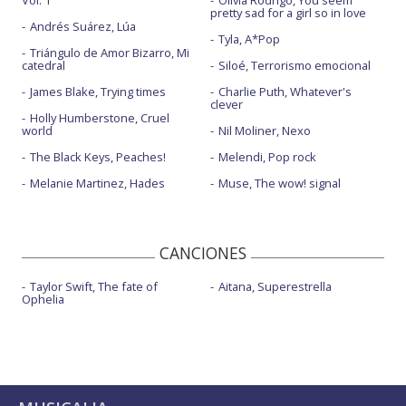
Vol. 1
Olivia Rodrigo, You seem
pretty sad for a girl so in love
Andrés Suárez, Lúa
Tyla, A*Pop
Triángulo de Amor Bizarro, Mi
catedral
Siloé, Terrorismo emocional
James Blake, Trying times
Charlie Puth, Whatever's
clever
Holly Humberstone, Cruel
world
Nil Moliner, Nexo
The Black Keys, Peaches!
Melendi, Pop rock
Melanie Martinez, Hades
Muse, The wow! signal
CANCIONES
Taylor Swift, The fate of
Aitana, Superestrella
Ophelia