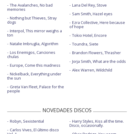
The Avalanches, No bad
Lana Del Rey, Stove
memories
Sam Smith, Hazel eyes
Nothing but Thieves, Stray
dogs
Ezra Collective, Here because
of hope
Interpol, This mirror weighs a
ton
Tokio Hotel, Encore
Natalie Imbruglia, Algorithm
Toundra, Siete
Los Enemigos, Canciones
Brandon Flowers, Thrasher
chulas
Jorja Smith, What are the odds
Europe, Come this madness
Alex Warren, Wildchild
Nickelback, Everything under
the sun
Greta Van Fleet, Palace for the
people
NOVEDADES DISCOS
Robyn, Sexistential
Harry Styles, Kiss all the time.
Disco, occasionally.
Carlos Vives, El último disco