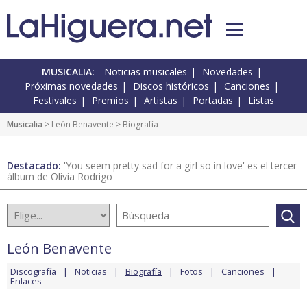
MUSICALIA:
Noticias musicales
Novedades
Próximas novedades
Discos históricos
Canciones
Festivales
Premios
Artistas
Portadas
Listas
Musicalia
>
León Benavente
> Biografía
Destacado:
'You seem pretty sad for a girl so in love' es el tercer
álbum de Olivia Rodrigo
León Benavente
Discografía
Noticias
Biografía
Fotos
Canciones
Enlaces