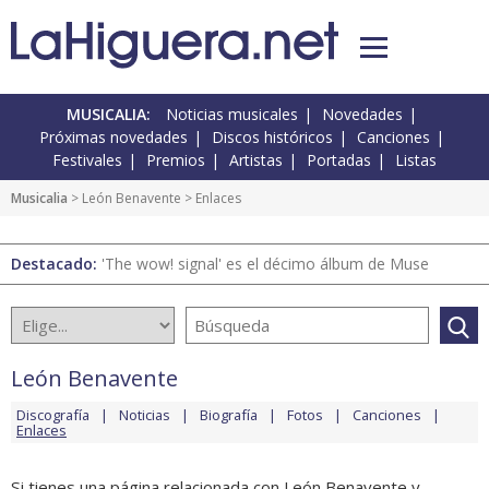
MUSICALIA:
Noticias musicales
Novedades
Próximas novedades
Discos históricos
Canciones
Festivales
Premios
Artistas
Portadas
Listas
Musicalia
>
León Benavente
> Enlaces
Destacado:
'The wow! signal' es el décimo álbum de Muse
León Benavente
Discografía
Noticias
Biografía
Fotos
Canciones
Enlaces
Si tienes una página relacionada con León Benavente y