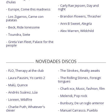
chulas
Carly Rae Jepsen, Day and
night
Europe, Come this madness
Brandon Flowers, Thrasher
Los Zigarros, Carne con
patatas
Anni B Sweet, Alegría
Beck, Ride lonesome
Alex Warren, Wildchild
Toundra, Siete
Greta Van Fleet, Palace for the
people
NOVEDADES DISCOS
FLO, Therapy at the club
The Strokes, Reality awaits
Laura Pausini, Yo canto 2
The Rolling Stones, Foreign
tongues
Malú, Quince
Charli xcx, Music, fashion, film
Andrés Suárez, Lúa
Melendi, Pop rock
Loreen, Wildfire
Bunbury, De un siglo anterior
Charlie Puth, Whatever's
clever
Manuel Carrasco, Pueblo