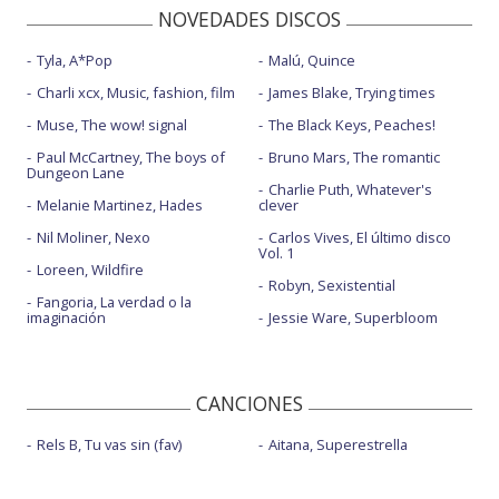
NOVEDADES DISCOS
Tyla, A*Pop
Malú, Quince
Charli xcx, Music, fashion, film
James Blake, Trying times
Muse, The wow! signal
The Black Keys, Peaches!
Paul McCartney, The boys of
Bruno Mars, The romantic
Dungeon Lane
Charlie Puth, Whatever's
Melanie Martinez, Hades
clever
Nil Moliner, Nexo
Carlos Vives, El último disco
Vol. 1
Loreen, Wildfire
Robyn, Sexistential
Fangoria, La verdad o la
imaginación
Jessie Ware, Superbloom
CANCIONES
Rels B, Tu vas sin (fav)
Aitana, Superestrella