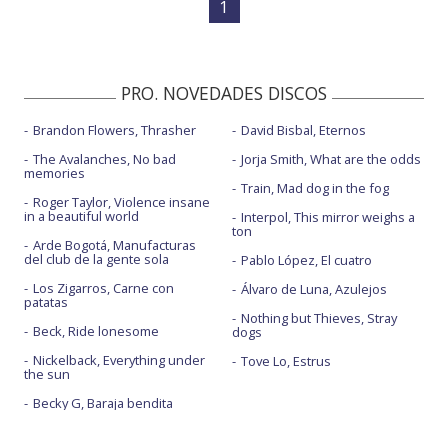
1
PRO. NOVEDADES DISCOS
Brandon Flowers, Thrasher
David Bisbal, Eternos
The Avalanches, No bad
Jorja Smith, What are the odds
memories
Train, Mad dog in the fog
Roger Taylor, Violence insane
in a beautiful world
Interpol, This mirror weighs a
ton
Arde Bogotá, Manufacturas
del club de la gente sola
Pablo López, El cuatro
Los Zigarros, Carne con
Álvaro de Luna, Azulejos
patatas
Nothing but Thieves, Stray
Beck, Ride lonesome
dogs
Nickelback, Everything under
Tove Lo, Estrus
the sun
Becky G, Baraja bendita