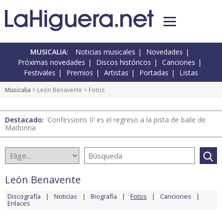
MUSICALIA:
Noticias musicales
Novedades
Próximas novedades
Discos históricos
Canciones
Festivales
Premios
Artistas
Portadas
Listas
Musicalia
>
León Benavente
> Fotos
Destacado:
'Confessions II' es el regreso a la pista de baile de
Madonna
León Benavente
Discografía
Noticias
Biografía
Fotos
Canciones
Enlaces