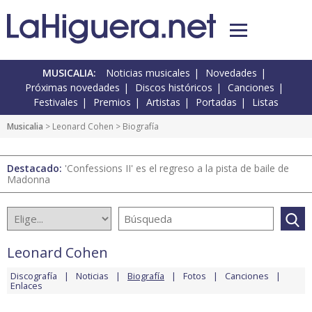
MUSICALIA:
Noticias musicales
Novedades
Próximas novedades
Discos históricos
Canciones
Festivales
Premios
Artistas
Portadas
Listas
Musicalia
>
Leonard Cohen
> Biografía
Destacado:
'Confessions II' es el regreso a la pista de baile de
Madonna
Leonard Cohen
Discografía
Noticias
Biografía
Fotos
Canciones
Enlaces