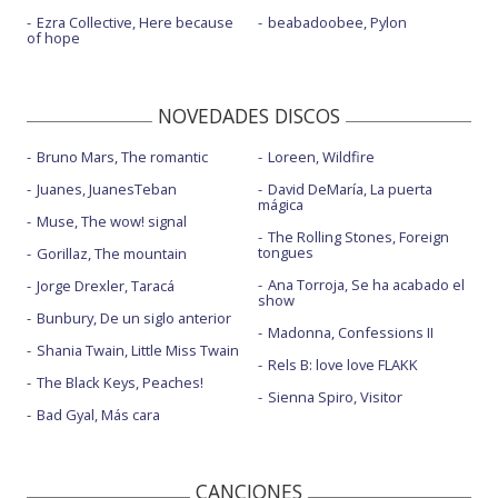
Ezra Collective, Here because
beabadoobee, Pylon
of hope
NOVEDADES DISCOS
Bruno Mars, The romantic
Loreen, Wildfire
Juanes, JuanesTeban
David DeMaría, La puerta
mágica
Muse, The wow! signal
The Rolling Stones, Foreign
tongues
Gorillaz, The mountain
Ana Torroja, Se ha acabado el
Jorge Drexler, Taracá
show
Bunbury, De un siglo anterior
Madonna, Confessions II
Shania Twain, Little Miss Twain
Rels B: love love FLAKK
The Black Keys, Peaches!
Sienna Spiro, Visitor
Bad Gyal, Más cara
CANCIONES