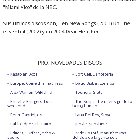
"Miami Vice" de la NBC.
Sus últimos discos son,
Ten New Songs
(2001) un
The
essential
(2002) y en 2004
Dear Heather
.
PRO. NOVEDADES DISCOS
Kasabian, Act III
Soft Cell, Danceteria
Europe, Come this madness
David Bisbal, Eternos
Alex Warren, Wildchild
Toundra, Siete
Phoebe Bridgers, Lost
The Script, The user's guide to
weekend
being human
Peter Gabriel, o/i
Lana Del Rey, Stove
Pablo López, El cuatro
Jungle, Sunshine
Editors, Surface, echo &
Arde Bogotá, Manufacturas
sound
del club de la gente sola