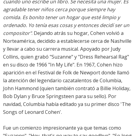
cuando uno escribe un libro. Se necesita una mujer. Es
agradable tener niños cerca porque siempre hay
comida. Es bonito tener un hogar que esté limpio y
ordenado. Yo tenía esas cosas y entonces decidí ser un
compositor"
. Dejando atrás su hogar, Cohen volvió a
Norteamérica, decidido a establecerse cerca de Nashville
y llevar a cabo su carrera musical. Apoyado por Judy
Collins, quien grabó "Suzanne" y "Dress Rehearsal Rag"
en su disco de 1966 "In My Life". En 1967, Cohen hizo
aparición en el Festival de Folk de Newport donde llamó
la atención del legendario cazatalentos de Columbia,
John Hammond (quien también contrató a Billie Holiday,
Bob Dylan y Bruce Springsteen para su sello). Por
navidad, Columbia había editado ya su primer disco 'The
Songs of Leonard Cohen'.
Fue un comienzo impresionante ya que temas como
"Suzanne", "Hey, that's no way to say goodbye", "So long