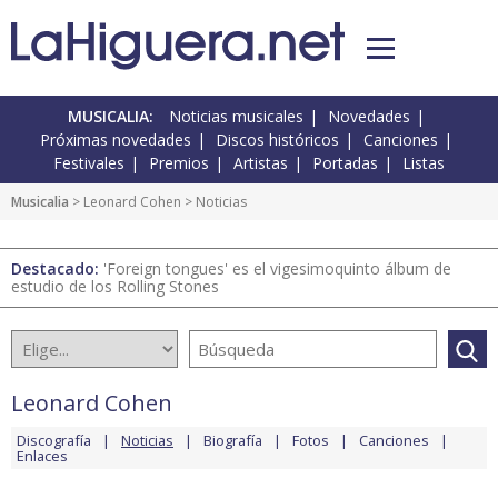
MUSICALIA:
Noticias musicales
Novedades
Próximas novedades
Discos históricos
Canciones
Festivales
Premios
Artistas
Portadas
Listas
Musicalia
>
Leonard Cohen
> Noticias
Destacado:
'Foreign tongues' es el vigesimoquinto álbum de
estudio de los Rolling Stones
Leonard Cohen
Discografía
Noticias
Biografía
Fotos
Canciones
Enlaces