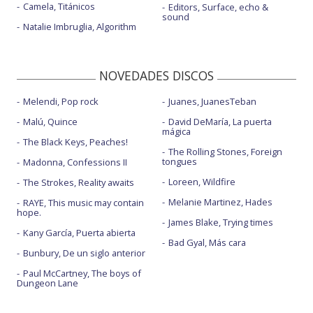
Camela, Titánicos
Editors, Surface, echo &
sound
Natalie Imbruglia, Algorithm
NOVEDADES DISCOS
Melendi, Pop rock
Juanes, JuanesTeban
Malú, Quince
David DeMaría, La puerta
mágica
The Black Keys, Peaches!
The Rolling Stones, Foreign
tongues
Madonna, Confessions II
Loreen, Wildfire
The Strokes, Reality awaits
Melanie Martinez, Hades
RAYE, This music may contain
hope.
James Blake, Trying times
Kany García, Puerta abierta
Bad Gyal, Más cara
Bunbury, De un siglo anterior
Paul McCartney, The boys of
Dungeon Lane