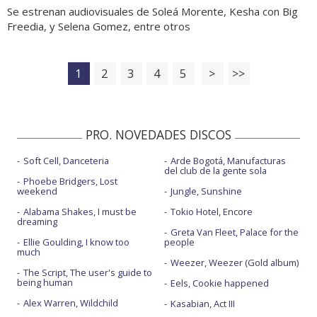
Se estrenan audiovisuales de Soleá Morente, Kesha con Big
Freedia, y Selena Gomez, entre otros
1
2
3
4
5
>
>>
PRO. NOVEDADES DISCOS
Soft Cell, Danceteria
Arde Bogotá, Manufacturas
del club de la gente sola
Phoebe Bridgers, Lost
weekend
Jungle, Sunshine
Alabama Shakes, I must be
Tokio Hotel, Encore
dreaming
Greta Van Fleet, Palace for the
Ellie Goulding, I know too
people
much
Weezer, Weezer (Gold album)
The Script, The user's guide to
being human
Eels, Cookie happened
Alex Warren, Wildchild
Kasabian, Act III