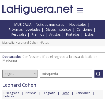
MUSICALIA:
Noticias musicales
Novedades
Próximas novedades
Discos históricos
Canciones
Festivales
Premios
Artistas
Portadas
Listas
Musicalia
>
Leonard Cohen
> Fotos
Destacado:
'Confessions II' es el regreso a la pista de baile de
Madonna
Leonard Cohen
Discografía
Noticias
Biografía
Fotos
Canciones
Enlaces