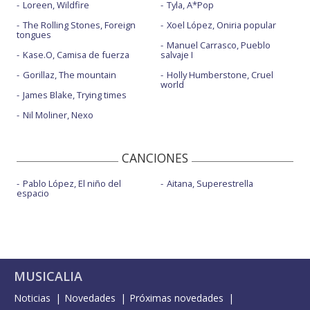
Loreen, Wildfire
Tyla, A*Pop
The Rolling Stones, Foreign
Xoel López, Oniria popular
tongues
Manuel Carrasco, Pueblo
Kase.O, Camisa de fuerza
salvaje I
Gorillaz, The mountain
Holly Humberstone, Cruel
world
James Blake, Trying times
Nil Moliner, Nexo
CANCIONES
Pablo López, El niño del
Aitana, Superestrella
espacio
MUSICALIA
Noticias
Novedades
Próximas novedades