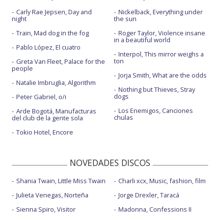
Carly Rae Jepsen, Day and
Nickelback, Everything under
night
the sun
Train, Mad dog in the fog
Roger Taylor, Violence insane
in a beautiful world
Pablo López, El cuatro
Interpol, This mirror weighs a
ton
Greta Van Fleet, Palace for the
people
Jorja Smith, What are the odds
Natalie Imbruglia, Algorithm
Nothing but Thieves, Stray
dogs
Peter Gabriel, o/i
Los Enemigos, Canciones
Arde Bogotá, Manufacturas
chulas
del club de la gente sola
Tokio Hotel, Encore
NOVEDADES DISCOS
Shania Twain, Little Miss Twain
Charli xcx, Music, fashion, film
Julieta Venegas, Norteña
Jorge Drexler, Taracá
Sienna Spiro, Visitor
Madonna, Confessions II