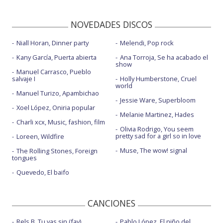
NOVEDADES DISCOS
Niall Horan, Dinner party
Melendi, Pop rock
Kany García, Puerta abierta
Ana Torroja, Se ha acabado el
show
Manuel Carrasco, Pueblo
salvaje I
Holly Humberstone, Cruel
world
Manuel Turizo, Apambichao
Jessie Ware, Superbloom
Xoel López, Oniria popular
Melanie Martinez, Hades
Charli xcx, Music, fashion, film
Olivia Rodrigo, You seem
pretty sad for a girl so in love
Loreen, Wildfire
Muse, The wow! signal
The Rolling Stones, Foreign
tongues
Quevedo, El baifo
CANCIONES
Rels B, Tu vas sin (fav)
Pablo López, El niño del