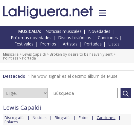
MUSICALIA:
Noticias musicales
Novedades
Próximas novedades
Discos históricos
Canciones
Festivales
Premios
Artistas
Portadas
Listas
Musicalia
>
Lewis Capaldi
>
Broken by desire to be heavenly sent
>
Pointless
> Portada
Destacado:
'The wow! signal' es el décimo álbum de Muse
Lewis Capaldi
Discografía
Noticias
Biografía
Fotos
Canciones
Enlaces