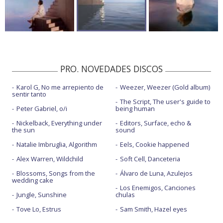
PRO. NOVEDADES DISCOS
Karol G, No me arrepiento de
Weezer, Weezer (Gold album)
sentir tanto
The Script, The user's guide to
Peter Gabriel, o/i
being human
Nickelback, Everything under
Editors, Surface, echo &
the sun
sound
Natalie Imbruglia, Algorithm
Eels, Cookie happened
Alex Warren, Wildchild
Soft Cell, Danceteria
Blossoms, Songs from the
Álvaro de Luna, Azulejos
wedding cake
Los Enemigos, Canciones
Jungle, Sunshine
chulas
Tove Lo, Estrus
Sam Smith, Hazel eyes