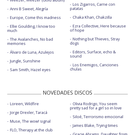
Los Zigarros, Carne con
patatas
Anni B Sweet, Alegría
Chaka Khan, Chakzilla
Europe, Come this madness
Ezra Collective, Here because
Ellie Goulding, I know too
of hope
much
Nothing but Thieves, Stray
The Avalanches, No bad
dogs
memories
Editors, Surface, echo &
Álvaro de Luna, Azulejos
sound
Jungle, Sunshine
Los Enemigos, Canciones
chulas
Sam Smith, Hazel eyes
NOVEDADES DISCOS
Loreen, Wildfire
Olivia Rodrigo, You seem
pretty sad for a girl so in love
Jorge Drexler, Taracá
Siloé, Terrorismo emocional
Muse, The wow! signal
James Blake, Trying times
FLO, Therapy at the club
Gracie Abrams, Daughter from