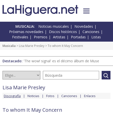
MUSICALIA:
Noticias musicales
Novedades
Próximas novedades
Discos históricos
Canciones
Festivales
Premios
Artistas
Portadas
Listas
Musicalia
>
Lisa Marie Presley
> To whom It May Concern
Destacado:
'The wow! signal' es el décimo álbum de Muse
Lisa Marie Presley
Discografía
Noticias
Fotos
Canciones
Enlaces
To whom It May Concern