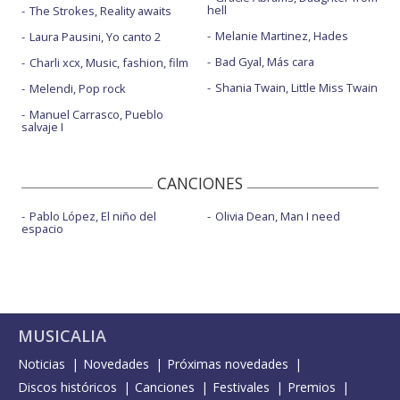
hell
The Strokes, Reality awaits
Melanie Martinez, Hades
Laura Pausini, Yo canto 2
Bad Gyal, Más cara
Charli xcx, Music, fashion, film
Shania Twain, Little Miss Twain
Melendi, Pop rock
Manuel Carrasco, Pueblo
salvaje I
CANCIONES
Pablo López, El niño del
Olivia Dean, Man I need
espacio
MUSICALIA
Noticias
Novedades
Próximas novedades
Discos históricos
Canciones
Festivales
Premios