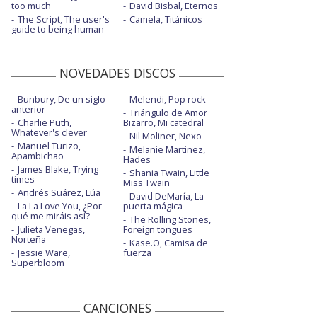
too much
David Bisbal, Eternos
The Script, The user's
Camela, Titánicos
guide to being human
NOVEDADES DISCOS
Bunbury, De un siglo
Melendi, Pop rock
anterior
Triángulo de Amor
Charlie Puth,
Bizarro, Mi catedral
Whatever's clever
Nil Moliner, Nexo
Manuel Turizo,
Melanie Martinez,
Apambichao
Hades
James Blake, Trying
Shania Twain, Little
times
Miss Twain
Andrés Suárez, Lúa
David DeMaría, La
La La Love You, ¿Por
puerta mágica
qué me miráis así?
The Rolling Stones,
Julieta Venegas,
Foreign tongues
Norteña
Kase.O, Camisa de
Jessie Ware,
fuerza
Superbloom
CANCIONES