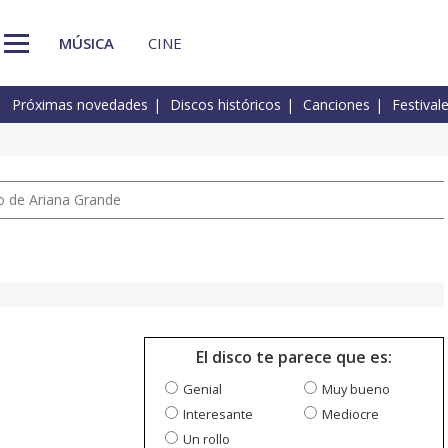
MÚSICA
CINE
Próximas novedades
Discos históricos
Canciones
Festival
io de Ariana Grande
El disco te parece que es:
Genial
Muy bueno
Interesante
Mediocre
Un rollo