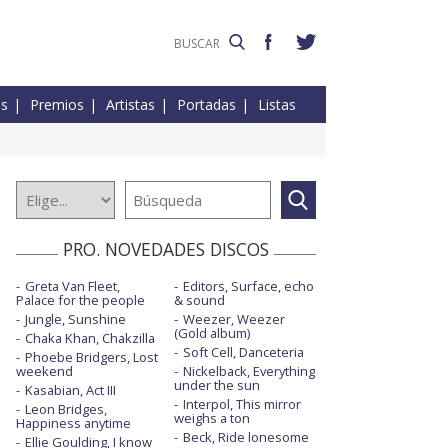
es
Premios
Artistas
Portadas
Listas
PRO. NOVEDADES DISCOS
Greta Van Fleet,
Editors, Surface, echo
Palace for the people
& sound
Jungle, Sunshine
Weezer, Weezer
(Gold album)
Chaka Khan, Chakzilla
Soft Cell, Danceteria
Phoebe Bridgers, Lost
weekend
Nickelback, Everything
under the sun
Kasabian, Act III
Interpol, This mirror
Leon Bridges,
weighs a ton
Happiness anytime
Beck, Ride lonesome
Ellie Goulding, I know