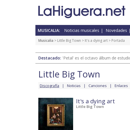
MUSICALIA:
Noticias musicales
Novedades
Musicalia
>
Little Big Town
>
It's a dying art
> Portada
Destacado:
'Petal' es el octavo álbum de estud
Little Big Town
Discografía
Noticias
Canciones
Enlaces
It's a dying art
Little Big Town