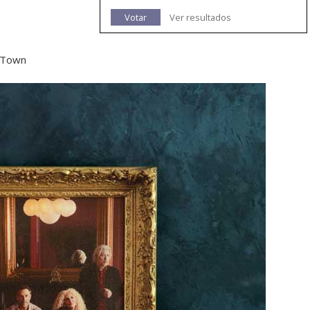
Votar
Ver resultados
g Town