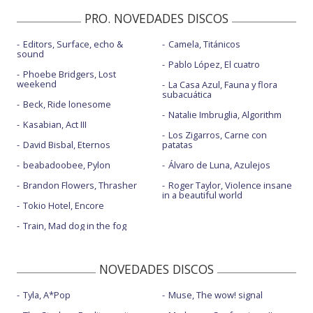
Special
PRO. NOVEDADES DISCOS
Editors, Surface, echo &
Camela, Titánicos
sound
Pablo López, El cuatro
Phoebe Bridgers, Lost
weekend
La Casa Azul, Fauna y flora
subacuática
Beck, Ride lonesome
Natalie Imbruglia, Algorithm
Kasabian, Act III
Los Zigarros, Carne con
David Bisbal, Eternos
patatas
beabadoobee, Pylon
Álvaro de Luna, Azulejos
Brandon Flowers, Thrasher
Roger Taylor, Violence insane
in a beautiful world
Tokio Hotel, Encore
Train, Mad dog in the fog
NOVEDADES DISCOS
Tyla, A*Pop
Muse, The wow! signal