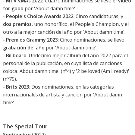
-
MTV VMAs 2022
: Cuatro nominaciones se llevó el
Video
for good
por '
About damn time
'.
-
People's Choice Awards 2022
: Cinco candidaturas, y
dos premios
, uno honorífico, el People's Champion, y el
otro a la mejor canción del año por '
About damn time
'.
-
Premios Grammy 2023
: Cinco nominaciones, se llevó
grabación del año
por '
About damn time
'.
-
Billboard
: Undécimo mejor álbum del año 2022 para el
personal de la publicación, en cuya lista de canciones
coloca '
About damn time
' (nº4) y '
2 be loved (Am I ready)
'
(nº75).
-
Brits 2023
: Dos nominaciones, en las categorías
internacionales de artista y canción por '
About damn
time
'.
The Special Tour
Septiembre
(2022)