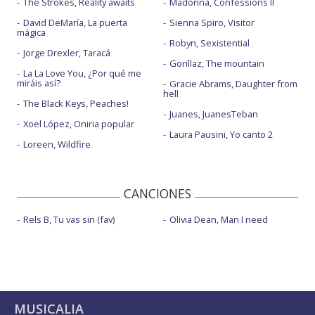
The Strokes, Reality awaits
Madonna, Confessions II
David DeMaría, La puerta
Sienna Spiro, Visitor
mágica
Robyn, Sexistential
Jorge Drexler, Taracá
Gorillaz, The mountain
La La Love You, ¿Por qué me
miráis así?
Gracie Abrams, Daughter from
hell
The Black Keys, Peaches!
Juanes, JuanesTeban
Xoel López, Oniria popular
Laura Pausini, Yo canto 2
Loreen, Wildfire
CANCIONES
Rels B, Tu vas sin (fav)
Olivia Dean, Man I need
MUSICALIA