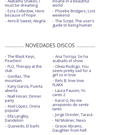
Alabama Shakes, I
insane in a beautiful
must be dreaming
world
Ezra Collective, Here
Phoebe Bridgers, Lost
because of hope
weekend
Anni B Sweet, Alegría
The Script, The user's
guide to being human
NOVEDADES DISCOS
The Black Keys,
Ana Torroja, Se ha
Peaches!
acabado el show
FLO, Therapy at the
Olivia Rodrigo, You
club
seem pretty sad for a
girl so in love
Gorillaz, The
mountain
Rels B: love love
FLAKK
Kany García, Puerta
abierta
Laura Pausini, Yo
canto 2
Niall Horan, Dinner
party
Karol G, No me
arrepiento de sentir
Xoel López, Oniria
tanto
popular
Jorge Drexler, Taracá
Ella Langley,
Dandelion
Nil Moliner, Nexo
Quevedo, El baifo
Gracie Abrams,
Daughter from hell