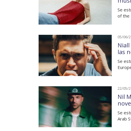
musi
Se est
of the
05/06/
Nial
las 
Se est
Europe
22/05/
Nil M
nove
Se est
Arab S