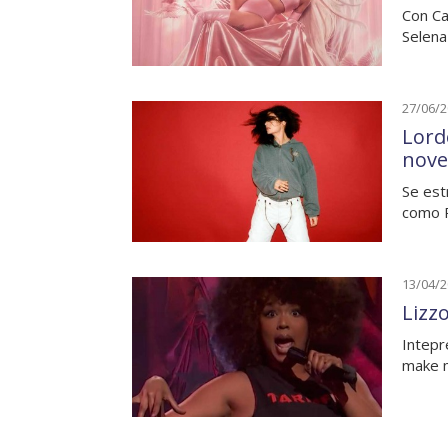
Con Ca
Selena
27/06/
Lord
nove
Se est
como R
13/04/
Lizz
Intepre
make m