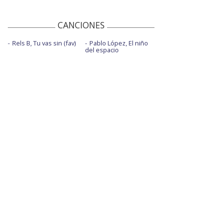
CANCIONES
Rels B, Tu vas sin (fav)
Pablo López, El niño
del espacio