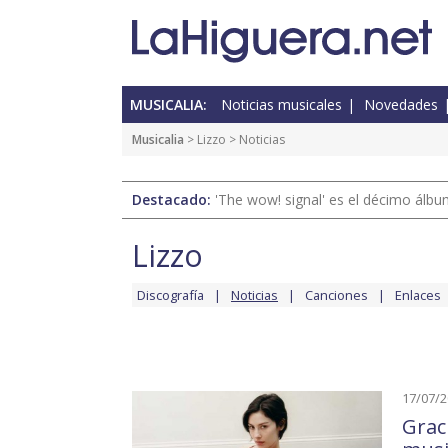
MUSICALIA:
Noticias musicales
Novedades
Musicalia
>
Lizzo
> Noticias
Destacado:
'The wow! signal' es el décimo álb
Lizzo
Discografía
Noticias
Canciones
Enlaces
17/07/
Grac