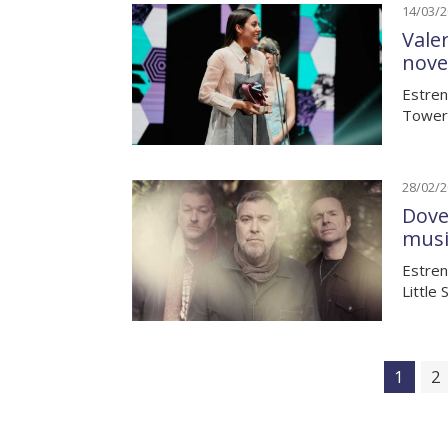
14/03/
Valer
nove
Estren
Towers
28/02/
Dove
musi
Estren
Little
1
2