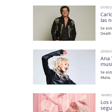
01/05/
Carl
las 
Se est
Death 
20/03/
Ana 
musi
Se est
Muna, 
16/09/
Los i
segu