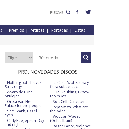
es
Premios
Artistas
Portadas
Listas
PRO. NOVEDADES DISCOS
Nothing but Thieves,
La Casa Azul, Fauna y
Stray dogs
flora subacuática
Álvaro de Luna,
Ellie Goulding, I know
Azulejos
too much
Greta Van Fleet,
Soft Cell, Danceteria
Palace for the people
Jorja Smith, What are
Sam Smith, Hazel
the odds
eyes
Weezer, Weezer
Carly Rae Jepsen, Day
(Gold album)
and night
Roger Taylor, Violence