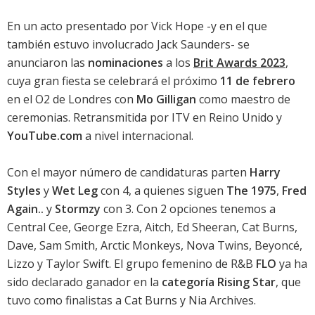
En un acto presentado por Vick Hope -y en el que
también estuvo involucrado Jack Saunders- se
anunciaron las
nominaciones
a los
Brit Awards 2023
,
cuya gran fiesta se celebrará el próximo
11 de febrero
en el O2 de Londres con
Mo Gilligan
como maestro de
ceremonias. Retransmitida por ITV en Reino Unido y
YouTube.com
a nivel internacional.
Con el mayor número de candidaturas parten
Harry
Styles
y
Wet Leg
con 4, a quienes siguen
The 1975
,
Fred
Again..
y
Stormzy
con 3. Con 2 opciones tenemos a
Central Cee, George Ezra, Aitch, Ed Sheeran, Cat Burns,
Dave, Sam Smith, Arctic Monkeys, Nova Twins, Beyoncé,
Lizzo y Taylor Swift. El grupo femenino de R&B
FLO
ya ha
sido declarado ganador en la
categoría Rising Star
, que
tuvo como finalistas a Cat Burns y Nia Archives.