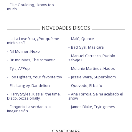
Ellie Goulding, I know too
much
NOVEDADES DISCOS
La La Love You, ¿Por qué me
Malú, Quince
miráis así?
Bad Gyal, Más cara
Nil Moliner, Nexo
Manuel Carrasco, Pueblo
Bruno Mars, The romantic
salvaje I
Tyla, A*Pop
Melanie Martinez, Hades
Foo Fighters, Your favorite toy
Jessie Ware, Superbloom
Ella Langley, Dandelion
Quevedo, El baifo
Harry Styles, Kiss all the time.
Ana Torroja, Se ha acabado el
Disco, occasionally.
show
Fangoria, La verdad o la
James Blake, Trying times
imaginación
CANCIONES