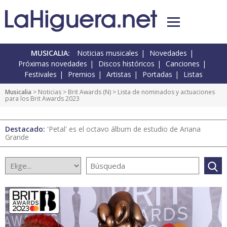
MUSICALIA:
Noticias musicales
Novedades
Próximas novedades
Discos históricos
Canciones
Festivales
Premios
Artistas
Portadas
Listas
Musicalia
>
Noticias
>
Brit Awards
(
N
) > Lista de nominados y actuaciones
para los Brit Awards 2023
Destacado:
'Petal' es el octavo álbum de estudio de Ariana
Grande