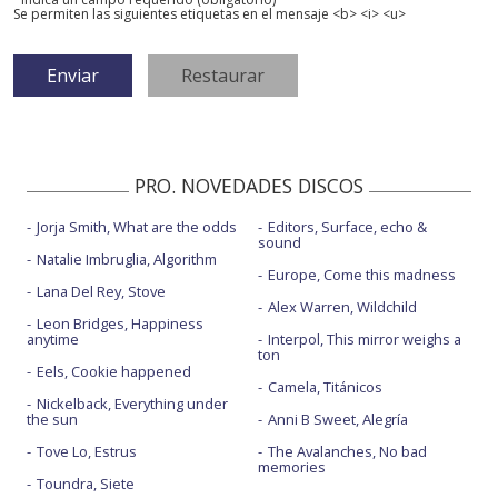
Se permiten las siguientes etiquetas en el mensaje <b> <i> <u>
PRO. NOVEDADES DISCOS
Jorja Smith, What are the odds
Editors, Surface, echo &
sound
Natalie Imbruglia, Algorithm
Europe, Come this madness
Lana Del Rey, Stove
Alex Warren, Wildchild
Leon Bridges, Happiness
anytime
Interpol, This mirror weighs a
ton
Eels, Cookie happened
Camela, Titánicos
Nickelback, Everything under
the sun
Anni B Sweet, Alegría
Tove Lo, Estrus
The Avalanches, No bad
memories
Toundra, Siete