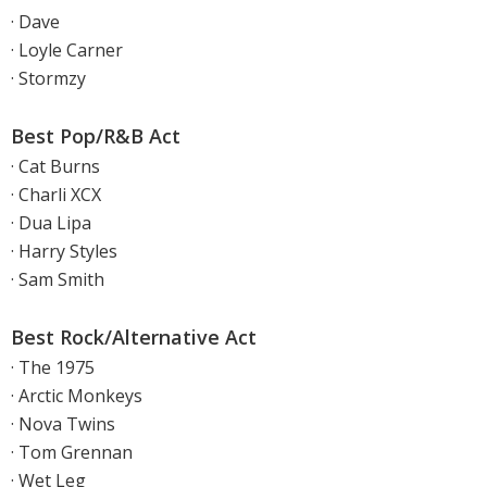
· Dave
· Loyle Carner
· Stormzy
Best Pop/R&B Act
· Cat Burns
· Charli XCX
· Dua Lipa
· Harry Styles
· Sam Smith
Best Rock/Alternative Act
· The 1975
· Arctic Monkeys
· Nova Twins
· Tom Grennan
· Wet Leg