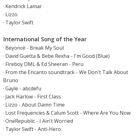
· Kendrick Lamar
· Lizzo
· Taylor Swift
International Song of the Year
·
Beyoncé - Break My Soul
·
David Guetta & Bebe Rexha - I'm Good (Blue)
· Fireboy DML & Ed Sheeran - Peru
·
From the Encanto soundtrack - We Don't Talk About
Bruno
·
Gayle - abcdefu
·
Jack Harlow - First Class
·
Lizzo - About Damn Time
· Lost Frequencies & Calum Scott - Where Are You Now
·
OneRepublic - I Ain't Worried
·
Taylor Swift - Anti-Hero