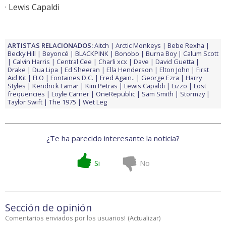
· Lewis Capaldi
ARTISTAS RELACIONADOS:
Aitch
Arctic Monkeys
Bebe Rexha
Becky Hill
Beyoncé
BLACKPINK
Bonobo
Burna Boy
Calum Scott
Calvin Harris
Central Cee
Charli xcx
Dave
David Guetta
Drake
Dua Lipa
Ed Sheeran
Ella Henderson
Elton John
First
Aid Kit
FLO
Fontaines D.C.
Fred Again..
George Ezra
Harry
Styles
Kendrick Lamar
Kim Petras
Lewis Capaldi
Lizzo
Lost
frequencies
Loyle Carner
OneRepublic
Sam Smith
Stormzy
Taylor Swift
The 1975
Wet Leg
¿Te ha parecido interesante la noticia?
Si
No
Sección de opinión
Comentarios enviados por los usuarios!
(
Actualizar
)