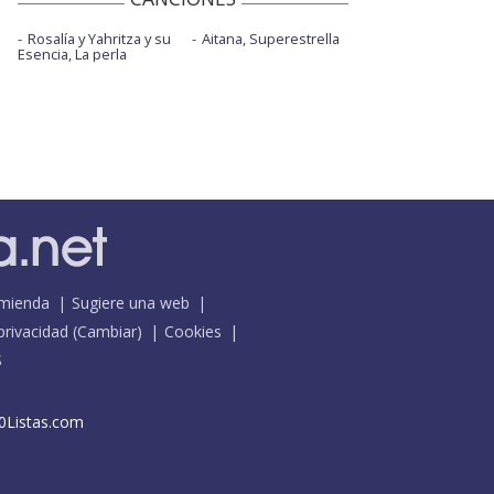
Rosalía y Yahritza y su
Aitana, Superestrella
Esencia, La perla
mienda
Sugiere una web
 privacidad
(
Cambiar
)
Cookies
S
0Listas.com