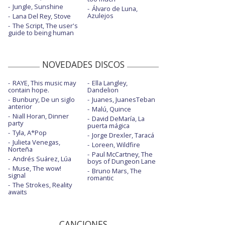
Jungle, Sunshine
Álvaro de Luna,
Azulejos
Lana Del Rey, Stove
The Script, The user's
guide to being human
NOVEDADES DISCOS
RAYE, This music may
Ella Langley,
contain hope.
Dandelion
Bunbury, De un siglo
Juanes, JuanesTeban
anterior
Malú, Quince
Niall Horan, Dinner
David DeMaría, La
party
puerta mágica
Tyla, A*Pop
Jorge Drexler, Taracá
Julieta Venegas,
Loreen, Wildfire
Norteña
Paul McCartney, The
Andrés Suárez, Lúa
boys of Dungeon Lane
Muse, The wow!
Bruno Mars, The
signal
romantic
The Strokes, Reality
awaits
CANCIONES