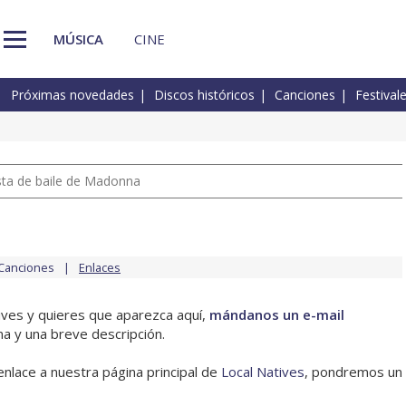
MÚSICA
CINE
Próximas novedades
Discos históricos
Canciones
Festival
pista de baile de Madonna
Canciones
Enlaces
tives y quieres que aparezca aquí,
mándanos un e-mail
na y una breve descripción.
enlace a nuestra página principal de
Local Natives
, pondremos un