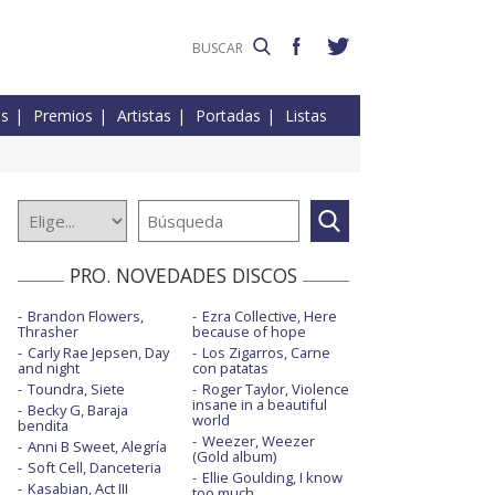
es
Premios
Artistas
Portadas
Listas
PRO. NOVEDADES DISCOS
Brandon Flowers,
Ezra Collective, Here
Thrasher
because of hope
Carly Rae Jepsen, Day
Los Zigarros, Carne
and night
con patatas
Toundra, Siete
Roger Taylor, Violence
insane in a beautiful
Becky G, Baraja
world
bendita
Weezer, Weezer
Anni B Sweet, Alegría
(Gold album)
Soft Cell, Danceteria
Ellie Goulding, I know
Kasabian, Act III
too much