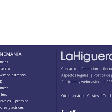
INEMANÍA
icias
telera
Contacto
Redacción
Reco
óximos estrenos
Aspectos legales
Política de
D
Publicidad y webmasters
RS
ances
ilers
Otros servicios:
Chistes
|
Top1
stivales + premios
ores y actrices