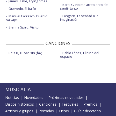
James Blake, Trying times
Karol G, No me arrepiento de
sentir tanto
Quevedo, El baifo
Fangoria, La verdad o la
Manuel Carrasco, Pueblo
imaginación
salvaje I
Sienna Spiro, Visitor
CANCIONES
Rels B, Tu vas sin (fav)
Pablo López, El niño del
espacio
MUSICALIA
Noticias
Novedades
Próximas novedades
Discos históricos
Canciones
Festivales
Premios
Artistas y grupos
Portadas
Listas
Guía / directorio