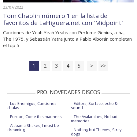
23/07/2022
Tom Chaplin número 1 en la lista de
favoritos de LaHiguera.net con 'Midpoint'
Canciones de Yeah Yeah Yeahs con Perfume Genius, a-ha,
The 1975, y Sebastián Yatra junto a Pablo Alborán completan
el top 5
1
2
3
4
5
>
>>
PRO. NOVEDADES DISCOS
Los Enemigos, Canciones
Editors, Surface, echo &
chulas
sound
Europe, Come this madness
The Avalanches, No bad
memories
Alabama Shakes, I must be
dreaming
Nothing but Thieves, Stray
dogs