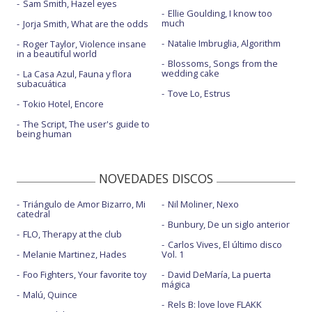
Sam Smith, Hazel eyes
Ellie Goulding, I know too
much
Jorja Smith, What are the odds
Natalie Imbruglia, Algorithm
Roger Taylor, Violence insane
in a beautiful world
Blossoms, Songs from the
wedding cake
La Casa Azul, Fauna y flora
subacuática
Tove Lo, Estrus
Tokio Hotel, Encore
The Script, The user's guide to
being human
NOVEDADES DISCOS
Triángulo de Amor Bizarro, Mi
Nil Moliner, Nexo
catedral
Bunbury, De un siglo anterior
FLO, Therapy at the club
Carlos Vives, El último disco
Melanie Martinez, Hades
Vol. 1
Foo Fighters, Your favorite toy
David DeMaría, La puerta
mágica
Malú, Quince
Rels B: love love FLAKK