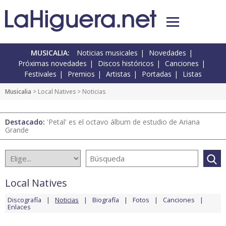
MUSICALIA:
Noticias musicales
Novedades
Próximas novedades
Discos históricos
Canciones
Festivales
Premios
Artistas
Portadas
Listas
Musicalia
>
Local Natives
> Noticias
Destacado:
'Petal' es el octavo álbum de estudio de Ariana
Grande
Local Natives
Discografía
Noticias
Biografía
Fotos
Canciones
Enlaces