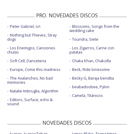
PRO. NOVEDADES DISCOS
Peter Gabriel, o/i
Blossoms, Songs from the
wedding cake
Nothing but Thieves, Stray
dogs
Toundra, Siete
Los Enemigos, Canciones
Los Zigarros, Carne con
chulas
patatas
Soft Cell, Danceteria
Chaka Khan, Chakzilla
Europe, Come this madness
Beck, Ride lonesome
The Avalanches, No bad
Becky G, Baraja bendita
memories
beabadoobee, Pylon
Natalie Imbruglia, Algorithm
Camela, Titánicos
Editors, Surface, echo &
sound
NOVEDADES DISCOS
Juanes, JuanesTeban
James Blake, Trying times