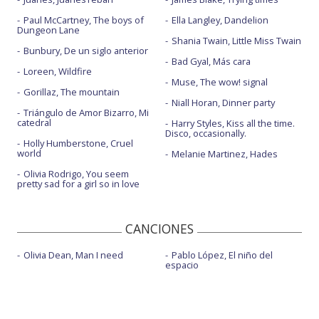
Paul McCartney, The boys of
Ella Langley, Dandelion
Dungeon Lane
Shania Twain, Little Miss Twain
Bunbury, De un siglo anterior
Bad Gyal, Más cara
Loreen, Wildfire
Muse, The wow! signal
Gorillaz, The mountain
Niall Horan, Dinner party
Triángulo de Amor Bizarro, Mi
catedral
Harry Styles, Kiss all the time.
Disco, occasionally.
Holly Humberstone, Cruel
world
Melanie Martinez, Hades
Olivia Rodrigo, You seem
pretty sad for a girl so in love
CANCIONES
Olivia Dean, Man I need
Pablo López, El niño del
espacio