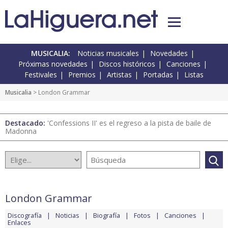
MUSICALIA:
Noticias musicales
Novedades
Próximas novedades
Discos históricos
Canciones
Festivales
Premios
Artistas
Portadas
Listas
Musicalia
> London Grammar
Destacado:
'Confessions II' es el regreso a la pista de baile de
Madonna
London Grammar
Discografía
Noticias
Biografía
Fotos
Canciones
Enlaces