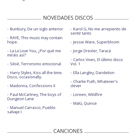
NOVEDADES DISCOS
Bunbury, De un siglo anterior
Karol G, No me arrepiento de
sentir tanto
RAYE, This music may contain
hope.
Jessie Ware, Superbloom
La La Love You, ¿Por qué me
Jorge Drexler, Taracá
miráis así?
Carlos Vives, El último disco
Siloé, Terrorismo emocional
Vol. 1
Harry Styles, Kiss all the time.
Ella Langley, Dandelion
Disco, occasionally.
Charlie Puth, Whatever's
Madonna, Confessions II
clever
Paul McCartney, The boys of
Loreen, Wildfire
Dungeon Lane
Malú, Quince
Manuel Carrasco, Pueblo
salvaje I
CANCIONES