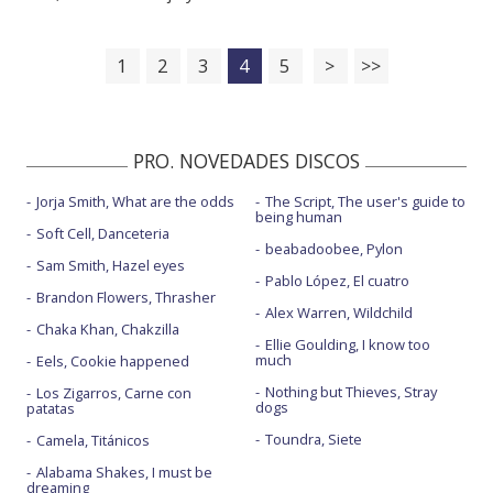
1
2
3
4
5
>
>>
PRO. NOVEDADES DISCOS
Jorja Smith, What are the odds
The Script, The user's guide to
being human
Soft Cell, Danceteria
beabadoobee, Pylon
Sam Smith, Hazel eyes
Pablo López, El cuatro
Brandon Flowers, Thrasher
Alex Warren, Wildchild
Chaka Khan, Chakzilla
Ellie Goulding, I know too
much
Eels, Cookie happened
Nothing but Thieves, Stray
Los Zigarros, Carne con
dogs
patatas
Toundra, Siete
Camela, Titánicos
Alabama Shakes, I must be
dreaming