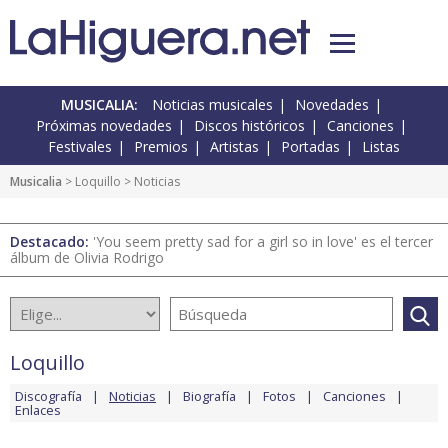
MUSICALIA:
Noticias musicales
Novedades
Próximas novedades
Discos históricos
Canciones
Festivales
Premios
Artistas
Portadas
Listas
Musicalia
>
Loquillo
> Noticias
Destacado:
'You seem pretty sad for a girl so in love' es el tercer
álbum de Olivia Rodrigo
Loquillo
Discografía
Noticias
Biografía
Fotos
Canciones
Enlaces