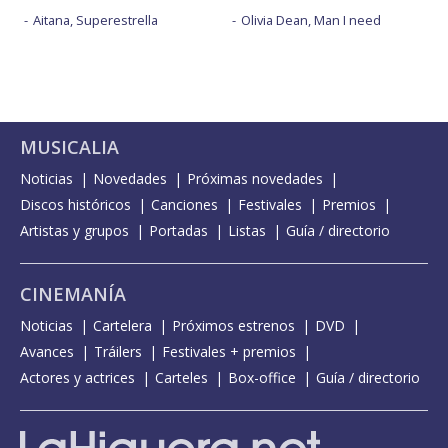
Aitana, Superestrella
Olivia Dean, Man I need
MUSICALIA
Noticias
Novedades
Próximas novedades
Discos históricos
Canciones
Festivales
Premios
Artistas y grupos
Portadas
Listas
Guía / directorio
CINEMANÍA
Noticias
Cartelera
Próximos estrenos
DVD
Avances
Tráilers
Festivales + premios
Actores y actrices
Carteles
Box-office
Guía / directorio