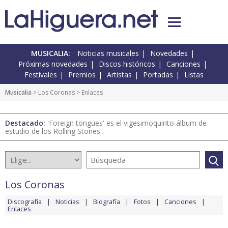
MUSICALIA:
Noticias musicales
Novedades
Próximas novedades
Discos históricos
Canciones
Festivales
Premios
Artistas
Portadas
Listas
Musicalia
>
Los Coronas
> Enlaces
Destacado:
'Foreign tongues' es el vigesimoquinto álbum de
estudio de los Rolling Stones
Los Coronas
Discografía
Noticias
Biografía
Fotos
Canciones
Enlaces