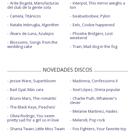
Arde Bogotá, Manufacturas
Interpol, This mirror weighs a
del club de la gente sola
ton
Camela, Titánicos
beabadoobee, Pylon
Natalie Imbruglia, Algorithm
Eels, Cookie happened
Álvaro de Luna, Azulejos
Phoebe Bridgers, Lost
weekend
Blossoms, Songs from the
wedding cake
Train, Mad dog in the fog
NOVEDADES DISCOS
Jessie Ware, Superbloom
Madonna, Confessions II
Bad Gyal, Más cara
Xoel López, Oniria popular
Bruno Mars, The romantic
Charlie Puth, Whatever's
clever
The Black Keys, Peaches!
Melanie Martinez, Hades
Olivia Rodrigo, You seem
pretty sad for a girl so in love
Melendi, Pop rock
Shania Twain, Little Miss Twain
Foo Fighters, Your favorite toy