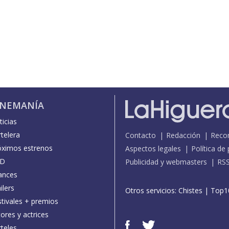
INEMANÍA
icias
telera
Contacto
Redacción
Reco
óximos estrenos
Aspectos legales
Política de
D
Publicidad y webmasters
RS
ances
ilers
Otros servicios:
Chistes
|
Top1
stivales + premios
ores y actrices
teles