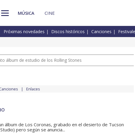
MÚSICA
CINE
Próximas novedades
Discos históricos
Canciones
Festival
nto álbum de estudio de los Rolling Stones
Canciones
Enlaces
mo
un álbum de Los Coronas, grabado en el desierto de Tucson
tudio) pero según se anuncia...