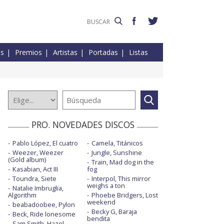
es
Premios
Artistas
Portadas
Listas
PRO. NOVEDADES DISCOS
Pablo López, El cuatro
Camela, Titánicos
Weezer, Weezer
Jungle, Sunshine
(Gold album)
Train, Mad dog in the
Kasabian, Act III
fog
Toundra, Siete
Interpol, This mirror
weighs a ton
Natalie Imbruglia,
Algorithm
Phoebe Bridgers, Lost
weekend
beabadoobee, Pylon
Becky G, Baraja
Beck, Ride lonesome
bendita
Sam Smith, Hazel