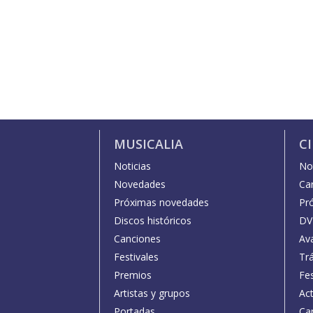
MUSICALIA
C
Noticias
Not
Novedades
Car
Próximas novedades
Pr
Discos históricos
DV
Canciones
Av
Festivales
Trá
Premios
Fe
Artistas y grupos
Act
Portadas
Car