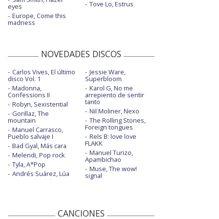
Tove Lo, Estrus
eyes
Europe, Come this
madness
NOVEDADES DISCOS
Carlos Vives, El último
Jessie Ware,
disco Vol. 1
Superbloom
Madonna,
Karol G, No me
Confessions II
arrepiento de sentir
tanto
Robyn, Sexistential
Nil Moliner, Nexo
Gorillaz, The
mountain
The Rolling Stones,
Foreign tongues
Manuel Carrasco,
Pueblo salvaje I
Rels B: love love
FLAKK
Bad Gyal, Más cara
Manuel Turizo,
Melendi, Pop rock
Apambichao
Tyla, A*Pop
Muse, The wow!
Andrés Suárez, Lúa
signal
CANCIONES