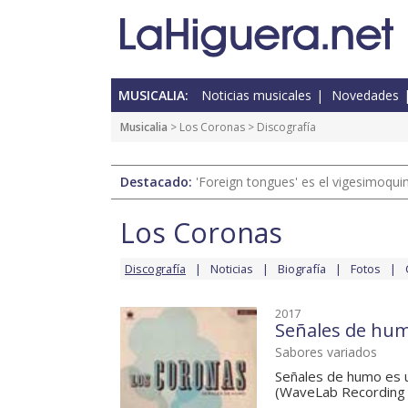
MUSICALIA:
Noticias musicales
Novedades
Musicalia
>
Los Coronas
> Discografía
Destacado:
'Foreign tongues' es el vigesimoqui
Los Coronas
Discografía
Noticias
Biografía
Fotos
2017
Señales de hu
Sabores variados
Señales de humo es 
(WaveLab Recording S