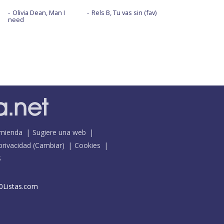
Olivia Dean, Man I
Rels B, Tu vas sin (fav)
need
mienda
Sugiere una web
 privacidad
(
Cambiar
)
Cookies
S
0Listas.com