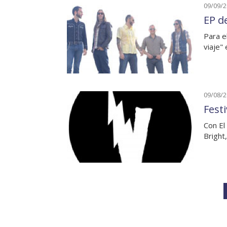
09/09/
EP d
Para e
viaje" 
09/08/
Festi
Con El
Bright