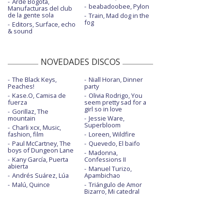
Arde Bogotá,
beabadoobee, Pylon
Manufacturas del club
de la gente sola
Train, Mad dog in the
fog
Editors, Surface, echo
& sound
NOVEDADES DISCOS
The Black Keys,
Niall Horan, Dinner
Peaches!
party
Kase.O, Camisa de
Olivia Rodrigo, You
fuerza
seem pretty sad for a
girl so in love
Gorillaz, The
mountain
Jessie Ware,
Superbloom
Charli xcx, Music,
fashion, film
Loreen, Wildfire
Paul McCartney, The
Quevedo, El baifo
boys of Dungeon Lane
Madonna,
Kany García, Puerta
Confessions II
abierta
Manuel Turizo,
Andrés Suárez, Lúa
Apambichao
Malú, Quince
Triángulo de Amor
Bizarro, Mi catedral