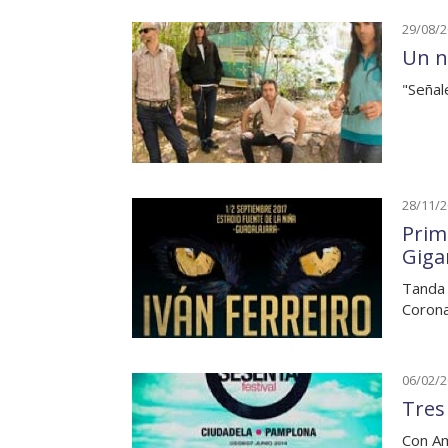
29/08/
Un n
"Señal
28/11/
Prim
Giga
Tanda 
Corona
06/02/
Tres
Con Am