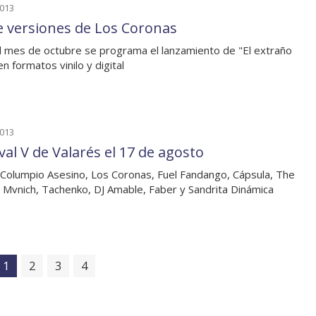
2013
e versiones de Los Coronas
l mes de octubre se programa el lanzamiento de "El extraño
en formatos vinilo y digital
2013
val V de Valarés el 17 de agosto
 Columpio Asesino, Los Coronas, Fuel Fandango, Cápsula, The
, Mvnich, Tachenko, DJ Amable, Faber y Sandrita Dinámica
1
2
3
4