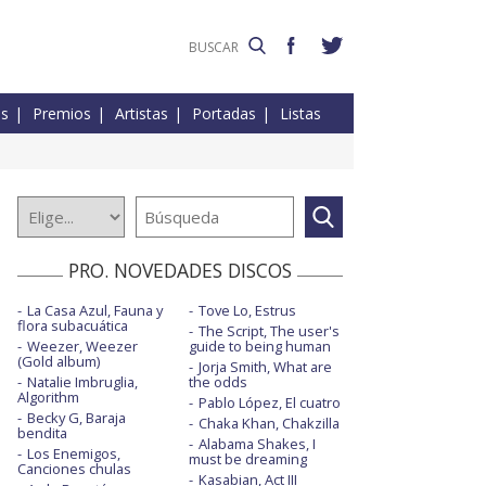
es
Premios
Artistas
Portadas
Listas
PRO. NOVEDADES DISCOS
La Casa Azul, Fauna y
Tove Lo, Estrus
flora subacuática
The Script, The user's
Weezer, Weezer
guide to being human
(Gold album)
Jorja Smith, What are
Natalie Imbruglia,
the odds
Algorithm
Pablo López, El cuatro
Becky G, Baraja
Chaka Khan, Chakzilla
bendita
Alabama Shakes, I
Los Enemigos,
must be dreaming
Canciones chulas
Kasabian, Act III