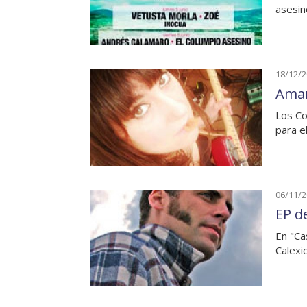
asesin
18/12/
Amar
Los Co
para e
06/11/
EP d
En "Ca
Calexi