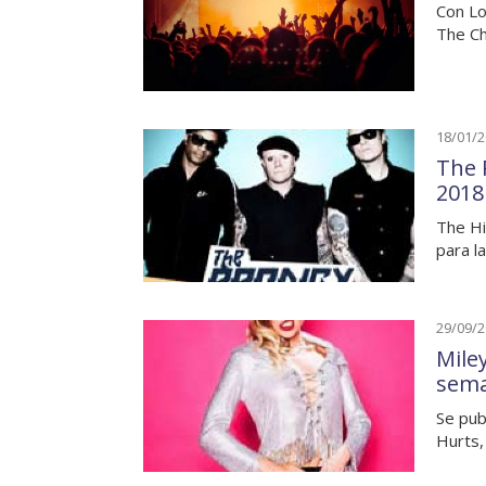
Con Lo
The Ch
18/01/
The 
2018
The Hi
para l
29/09/
Mile
sem
Se pub
Hurts,