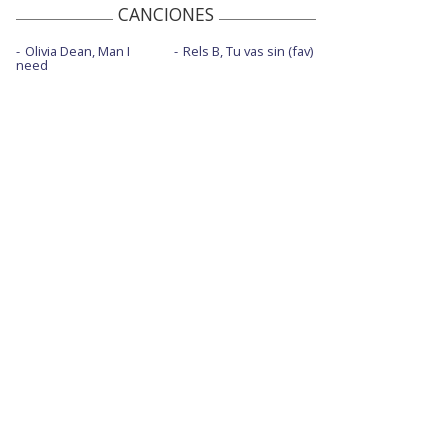
CANCIONES
Olivia Dean, Man I
Rels B, Tu vas sin (fav)
need