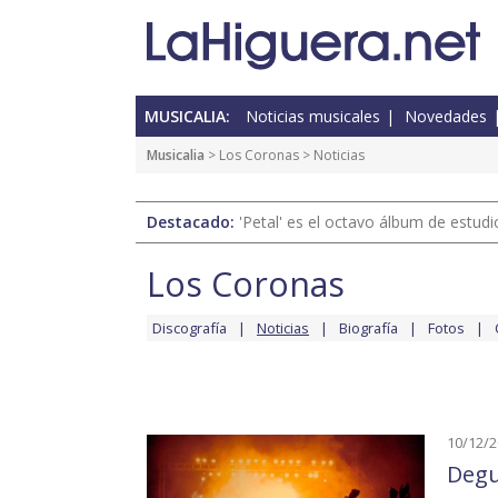
MUSICALIA:
Noticias musicales
Novedades
Musicalia
>
Los Coronas
> Noticias
Destacado:
'Petal' es el octavo álbum de estud
Los Coronas
Discografía
Noticias
Biografía
Fotos
10/12/
Degu