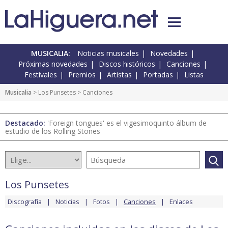
MUSICALIA:
Noticias musicales
Novedades
Próximas novedades
Discos históricos
Canciones
Festivales
Premios
Artistas
Portadas
Listas
Musicalia
>
Los Punsetes
> Canciones
Destacado:
'Foreign tongues' es el vigesimoquinto álbum de
estudio de los Rolling Stones
Los Punsetes
Discografía
Noticias
Fotos
Canciones
Enlaces