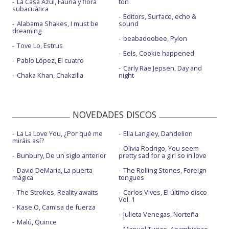
La Casa Azul, Fauna y flora
ton
subacuática
Editors, Surface, echo &
Alabama Shakes, I must be
sound
dreaming
beabadoobee, Pylon
Tove Lo, Estrus
Eels, Cookie happened
Pablo López, El cuatro
Carly Rae Jepsen, Day and
Chaka Khan, Chakzilla
night
NOVEDADES DISCOS
La La Love You, ¿Por qué me
Ella Langley, Dandelion
miráis así?
Olivia Rodrigo, You seem
Bunbury, De un siglo anterior
pretty sad for a girl so in love
David DeMaría, La puerta
The Rolling Stones, Foreign
mágica
tongues
The Strokes, Reality awaits
Carlos Vives, El último disco
Vol. 1
Kase.O, Camisa de fuerza
Julieta Venegas, Norteña
Malú, Quince