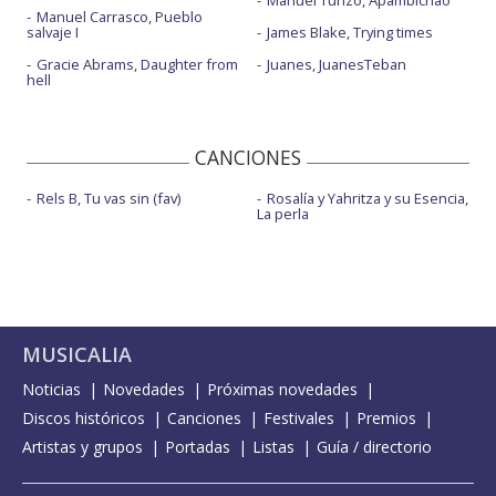
Manuel Turizo, Apambichao
Manuel Carrasco, Pueblo
salvaje I
James Blake, Trying times
Gracie Abrams, Daughter from
Juanes, JuanesTeban
hell
CANCIONES
Rels B, Tu vas sin (fav)
Rosalía y Yahritza y su Esencia,
La perla
MUSICALIA
Noticias
Novedades
Próximas novedades
Discos históricos
Canciones
Festivales
Premios
Artistas y grupos
Portadas
Listas
Guía / directorio