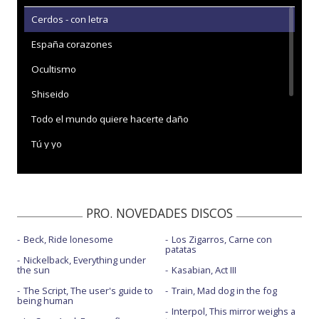
Cerdos - con letra
España corazones
Ocultismo
Shiseido
Todo el mundo quiere hacerte daño
Tú y yo
Una persona sospechosa
Una persona triste - visualizer
PRO. NOVEDADES DISCOS
Vas hablando mal de mí
Beck, Ride lonesome
Los Zigarros, Carne con
patatas
Nickelback, Everything under
the sun
Kasabian, Act III
The Script, The user's guide to
Train, Mad dog in the fog
being human
Interpol, This mirror weighs a