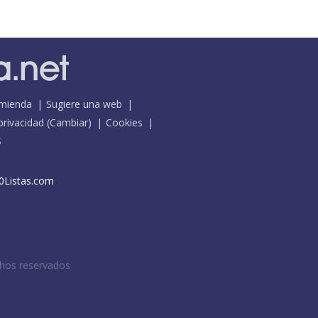
mienda
Sugiere una web
 privacidad
(
Cambiar
)
Cookies
S
0Listas.com
chos reservados