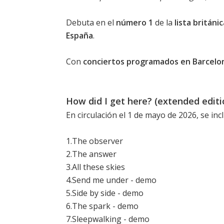
Debuta en el
número 1
de la
lista britán
España
.
Con
conciertos programados en Barcelo
How did I get here? (extended editi
En circulación el 1 de mayo de 2026, se inc
1.The observer
2.The answer
3.All these skies
4.Send me under - demo
5.Side by side - demo
6.The spark - demo
7.Sleepwalking - demo