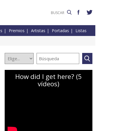
es
Premios
Artistas
Portadas
Listas
How did I get here? (5
vídeos)