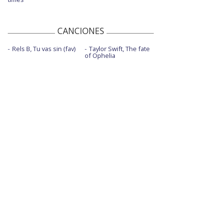
CANCIONES
Rels B, Tu vas sin (fav)
Taylor Swift, The fate
of Ophelia