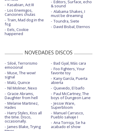
Editors, Surface, echo
Kasabian, Act III
& sound
Los Enemigos,
Alabama Shakes, I
Canciones chulas
must be dreaming
Train, Mad dog in the
Toundra, Siete
fog
David Bisbal, Eternos
Eels, Cookie
happened
NOVEDADES DISCOS
Siloé, Terrorismo
Bad Gyal, Más cara
emocional
Foo Fighters, Your
Muse, The wow!
favorite toy
signal
Kany García, Puerta
Malú, Quince
abierta
Nil Moliner, Nexo
Quevedo, El baifo
Gracie Abrams,
Paul McCartney, The
Daughter from hell
boys of Dungeon Lane
Melanie Martinez,
Jessie Ware,
Hades
Superbloom
Harry Styles, Kiss all
Manuel Carrasco,
the time. Disco,
Pueblo salvaje I
occasionally.
Ana Torroja, Se ha
James Blake, Trying
acabado el show
times