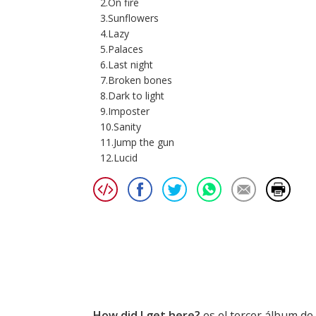
2.On fire
3.Sunflowers
4.Lazy
5.Palaces
6.Last night
7.Broken bones
8.Dark to light
9.Imposter
10.Sanity
11.Jump the gun
12.Lucid
How did I get here?
es el tercer álbum de 