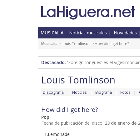
MUSICALIA:
Noticias musicales
Novedades
Musicalia
>
Louis Tomlinson
> How did I get here?
Destacado:
'Foreign tongues' es el vigesimoqui
Louis Tomlinson
Discografía
Noticias
Biografía
Fotos
How did I get here?
Pop
Fecha de publicación del disco:
23 de enero de 
1.Lemonade