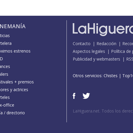
INEMANÍA
icias
telera
Contacto
Redacción
Reco
óximos estrenos
Aspectos legales
Política de
D
Publicidad y webmasters
RS
ances
ilers
Otros servicios:
Chistes
|
Top1
stivales + premios
ores y actrices
teles
x-office
LaHiguera.net. Todos los dere
a / directorio