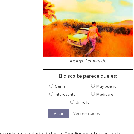
Incluye Lemonade
El disco te parece que es:
Genial
Muy bueno
Interesante
Mediocre
Un rollo
Votar
Ver resultados
estudio en solitario de
Louis Tomlinson
, el sucesor de