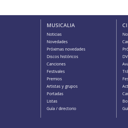
MUSICALIA
C
Noticias
Not
Novedades
Car
Próximas novedades
Pr
Discos históricos
DV
Canciones
Av
Festivales
Trá
Premios
Fe
Artistas y grupos
Act
Portadas
Car
Listas
Bo
Guía / directorio
Guí