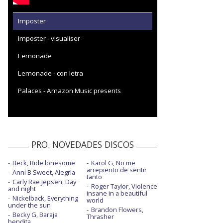
Imposter
Imposter - visualiser
Lemonade
Lemonade - con letra
Palaces - Amazon Music presents
PRO. NOVEDADES DISCOS
Beck, Ride lonesome
Karol G, No me
arrepiento de sentir
Anni B Sweet, Alegría
tanto
Carly Rae Jepsen, Day
Roger Taylor, Violence
and night
insane in a beautiful
Nickelback, Everything
world
under the sun
Brandon Flowers,
Becky G, Baraja
Thrasher
bendita