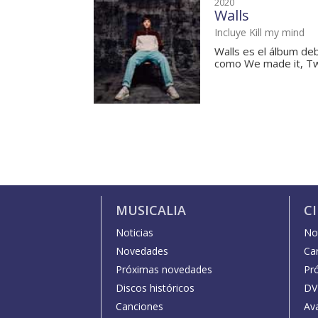
2020
Walls
Incluye Kill my mind
Walls es el álbum deb
como We made it, Two 
MUSICALIA
C
Noticias
Not
Novedades
Car
Próximas novedades
Pr
Discos históricos
DV
Canciones
Av