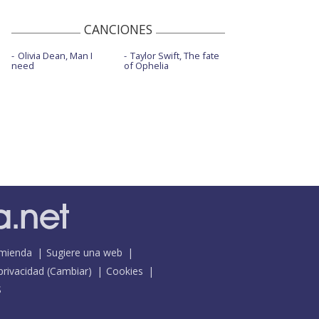
CANCIONES
Olivia Dean, Man I
Taylor Swift, The fate
need
of Ophelia
mienda
Sugiere una web
 privacidad
(
Cambiar
)
Cookies
S