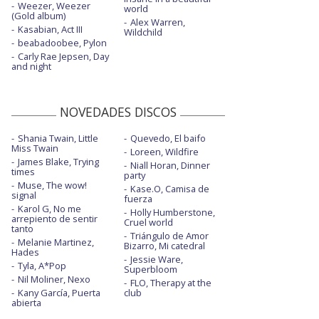
Weezer, Weezer
world
(Gold album)
Alex Warren,
Kasabian, Act III
Wildchild
beabadoobee, Pylon
Carly Rae Jepsen, Day
and night
NOVEDADES DISCOS
Shania Twain, Little
Quevedo, El baifo
Miss Twain
Loreen, Wildfire
James Blake, Trying
Niall Horan, Dinner
times
party
Muse, The wow!
Kase.O, Camisa de
signal
fuerza
Karol G, No me
Holly Humberstone,
arrepiento de sentir
Cruel world
tanto
Triángulo de Amor
Melanie Martinez,
Bizarro, Mi catedral
Hades
Jessie Ware,
Tyla, A*Pop
Superbloom
Nil Moliner, Nexo
FLO, Therapy at the
Kany García, Puerta
club
abierta