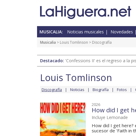
MUSICALIA:
Noticias musicales
Novedades
Musicalia
>
Louis Tomlinson
> Discografía
Destacado:
'Confessions II' es el regreso a la 
Louis Tomlinson
Discografía
Noticias
Biografía
Fotos
2026
How did I get h
Incluye Lemonade
How did I get here? e
sucesor de 'Faith in th