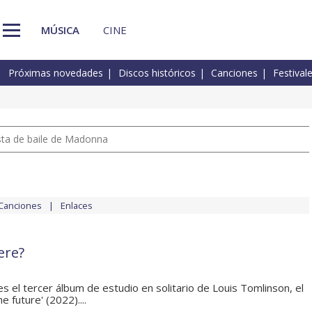
MÚSICA
CINE
Próximas novedades
Discos históricos
Canciones
Festival
pista de baile de Madonna
Canciones
Enlaces
ere?
s el tercer álbum de estudio en solitario de Louis Tomlinson, el
e future' (2022)....