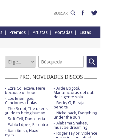
es
Premios
Artistas
Portadas
Listas
PRO. NOVEDADES DISCOS
Ezra Collective, Here
Arde Bogotá,
because of hope
Manufacturas del club
de la gente sola
Los Enemigos,
Canciones chulas
Becky G, Baraja
bendita
The Script, The user's
guide to being human
Nickelback, Everything
under the sun
Soft Cell, Danceteria
Alabama Shakes, I
Pablo López, El cuatro
must be dreaming
Sam Smith, Hazel
Roger Taylor, Violence
eyes
insane in a beautiful