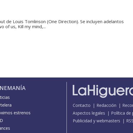
ut de Louis Tomlinson (One Direction). Se incluyen adelantos
of us, Kill my mind,...
INEMANÍA
icias
telera
Contacto
Redacción
Reco
óximos estrenos
Aspectos legales
Política de
D
Publicidad y webmasters
RS
ances