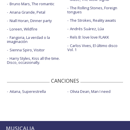
Bruno Mars, The romantic
The Rolling Stones, Foreign
tongues
Ariana Grande, Petal
The Strokes, Reality awaits
Niall Horan, Dinner party
Andrés Suárez, Lúa
Loreen, Wildfire
Rels B: love love FLAKK
Fangoria, La verdad o la
imaginación
Carlos Vives, El último disco
Vol. 1
Sienna Spiro, Visitor
Harry Styles, Kiss all the time.
Disco, occasionally.
CANCIONES
Aitana, Superestrella
Olivia Dean, Man I need
MUSICALIA