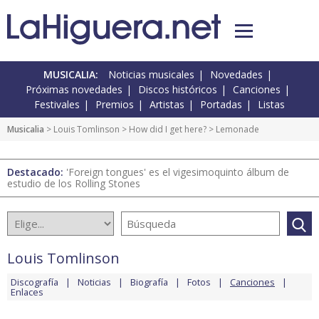
MUSICALIA:
Noticias musicales
Novedades
Próximas novedades
Discos históricos
Canciones
Festivales
Premios
Artistas
Portadas
Listas
Musicalia
>
Louis Tomlinson
>
How did I get here?
> Lemonade
Destacado:
'Foreign tongues' es el vigesimoquinto álbum de
estudio de los Rolling Stones
Louis Tomlinson
Discografía
Noticias
Biografía
Fotos
Canciones
Enlaces