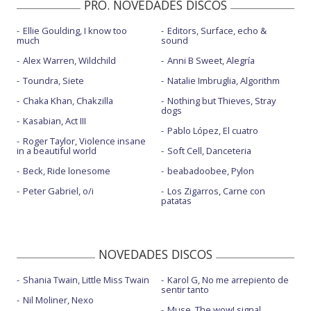
PRO. NOVEDADES DISCOS
Ellie Goulding, I know too
Editors, Surface, echo &
much
sound
Alex Warren, Wildchild
Anni B Sweet, Alegría
Toundra, Siete
Natalie Imbruglia, Algorithm
Chaka Khan, Chakzilla
Nothing but Thieves, Stray
dogs
Kasabian, Act III
Pablo López, El cuatro
Roger Taylor, Violence insane
in a beautiful world
Soft Cell, Danceteria
Beck, Ride lonesome
beabadoobee, Pylon
Peter Gabriel, o/i
Los Zigarros, Carne con
patatas
NOVEDADES DISCOS
Shania Twain, Little Miss Twain
Karol G, No me arrepiento de
sentir tanto
Nil Moliner, Nexo
Muse, The wow! signal