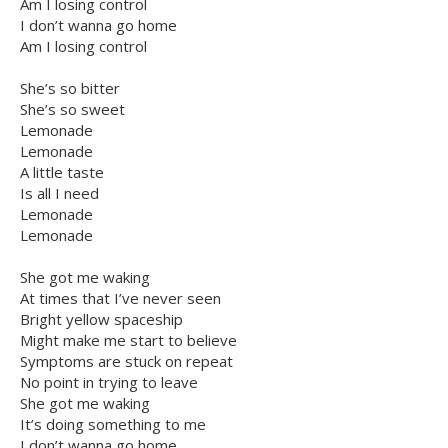
Am I losing control
I don’t wanna go home
Am I losing control
She’s so bitter
She’s so sweet
Lemonade
Lemonade
A little taste
Is all I need
Lemonade
Lemonade
She got me waking
At times that I’ve never seen
Bright yellow spaceship
Might make me start to believe
Symptoms are stuck on repeat
No point in trying to leave
She got me waking
It’s doing something to me
I don’t wanna go home