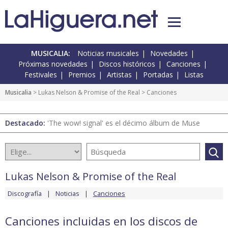
MUSICALIA:
Noticias musicales
Novedades
Próximas novedades
Discos históricos
Canciones
Festivales
Premios
Artistas
Portadas
Listas
Musicalia
>
Lukas Nelson & Promise of the Real
> Canciones
Destacado:
'The wow! signal' es el décimo álbum de Muse
Lukas Nelson & Promise of the Real
Discografía
Noticias
Canciones
Canciones incluidas en los discos de