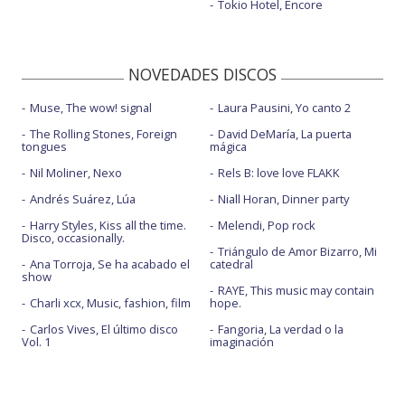
Tokio Hotel, Encore
NOVEDADES DISCOS
Muse, The wow! signal
Laura Pausini, Yo canto 2
The Rolling Stones, Foreign
David DeMaría, La puerta
tongues
mágica
Nil Moliner, Nexo
Rels B: love love FLAKK
Andrés Suárez, Lúa
Niall Horan, Dinner party
Harry Styles, Kiss all the time.
Melendi, Pop rock
Disco, occasionally.
Triángulo de Amor Bizarro, Mi
Ana Torroja, Se ha acabado el
catedral
show
RAYE, This music may contain
Charli xcx, Music, fashion, film
hope.
Carlos Vives, El último disco
Fangoria, La verdad o la
Vol. 1
imaginación