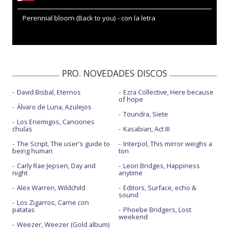
Perennial bloom (Back to you) - con la letra
PRO. NOVEDADES DISCOS
David Bisbal, Eternos
Ezra Collective, Here because
of hope
Álvaro de Luna, Azulejos
Toundra, Siete
Los Enemigos, Canciones
chulas
Kasabian, Act III
The Script, The user's guide to
Interpol, This mirror weighs a
being human
ton
Carly Rae Jepsen, Day and
Leon Bridges, Happiness
night
anytime
Alex Warren, Wildchild
Editors, Surface, echo &
sound
Los Zigarros, Carne con
patatas
Phoebe Bridgers, Lost
weekend
Weezer, Weezer (Gold album)