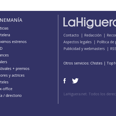
INEMANÍA
icias
telera
Contacto
Redacción
Reco
óximos estrenos
Aspectos legales
Política de
D
Publicidad y webmasters
RS
ances
ilers
Otros servicios:
Chistes
|
Top1
stivales + premios
ores y actrices
teles
x-office
LaHiguera.net. Todos los dere
a / directorio