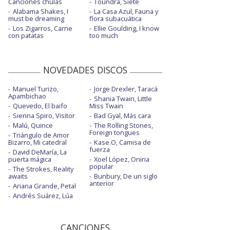
Canciones chulas
Toundra, Siete
Alabama Shakes, I
La Casa Azul, Fauna y
must be dreaming
flora subacuática
Los Zigarros, Carne
Ellie Goulding, I know
con patatas
too much
NOVEDADES DISCOS
Manuel Turizo,
Jorge Drexler, Taracá
Apambichao
Shania Twain, Little
Quevedo, El baifo
Miss Twain
Sienna Spiro, Visitor
Bad Gyal, Más cara
Malú, Quince
The Rolling Stones,
Foreign tongues
Triángulo de Amor
Bizarro, Mi catedral
Kase.O, Camisa de
fuerza
David DeMaría, La
puerta mágica
Xoel López, Oniria
popular
The Strokes, Reality
awaits
Bunbury, De un siglo
anterior
Ariana Grande, Petal
Andrés Suárez, Lúa
CANCIONES