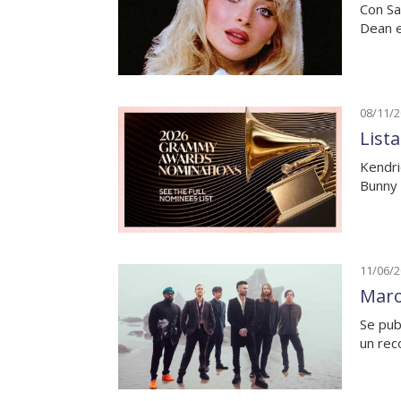
Con Sa
Dean e
08/11/
List
Kendri
Bunny 
11/06/
Maro
Se pub
un rec