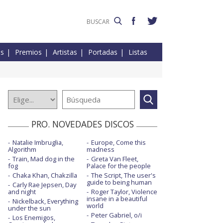
es
Premios
Artistas
Portadas
Listas
PRO. NOVEDADES DISCOS
Natalie Imbruglia,
Europe, Come this
Algorithm
madness
Train, Mad dog in the
Greta Van Fleet,
fog
Palace for the people
Chaka Khan, Chakzilla
The Script, The user's
guide to being human
Carly Rae Jepsen, Day
and night
Roger Taylor, Violence
insane in a beautiful
Nickelback, Everything
world
under the sun
Peter Gabriel, o/i
Los Enemigos,