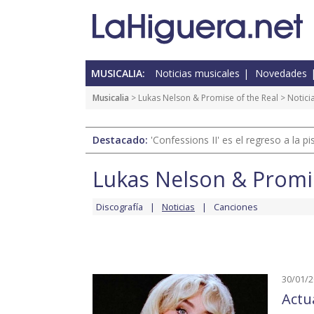
MUSICALIA:
Noticias musicales
Novedades
Musicalia
>
Lukas Nelson & Promise of the Real
> Notici
Destacado:
'Confessions II' es el regreso a la 
Lukas Nelson & Promis
Discografía
Noticias
Canciones
30/01/
Actu