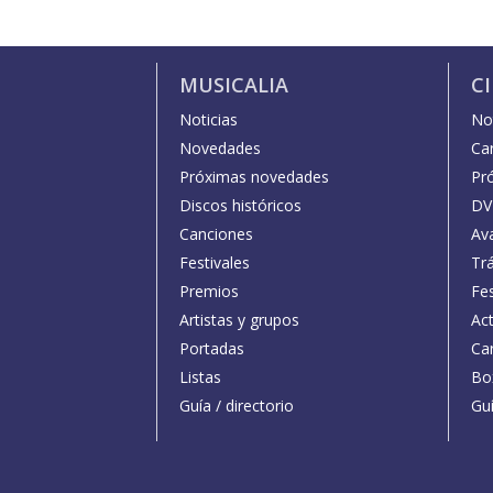
MUSICALIA
C
Noticias
Not
Novedades
Car
Próximas novedades
Pr
Discos históricos
DV
Canciones
Av
Festivales
Trá
Premios
Fe
Artistas y grupos
Act
Portadas
Car
Listas
Bo
Guía / directorio
Guí