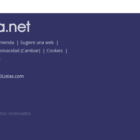
mienda
Sugiere una web
 privacidad
(
Cambiar
)
Cookies
S
0Listas.com
chos reservados