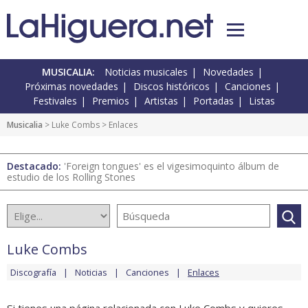
MUSICALIA:
Noticias musicales
Novedades
Próximas novedades
Discos históricos
Canciones
Festivales
Premios
Artistas
Portadas
Listas
Musicalia
>
Luke Combs
> Enlaces
Destacado:
'Foreign tongues' es el vigesimoquinto álbum de
estudio de los Rolling Stones
Luke Combs
Discografía
Noticias
Canciones
Enlaces