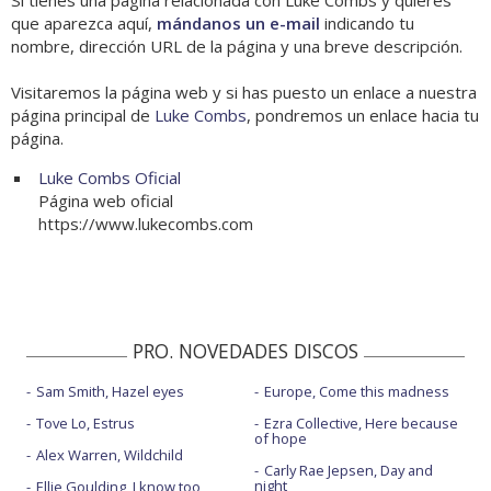
Si tienes una página relacionada con Luke Combs y quieres
que aparezca aquí,
mándanos un e-mail
indicando tu
nombre, dirección URL de la página y una breve descripción.
Visitaremos la página web y si has puesto un enlace a nuestra
página principal de
Luke Combs
, pondremos un enlace hacia tu
página.
Luke Combs Oficial
Página web oficial
https://www.lukecombs.com
PRO. NOVEDADES DISCOS
Sam Smith, Hazel eyes
Europe, Come this madness
Tove Lo, Estrus
Ezra Collective, Here because
of hope
Alex Warren, Wildchild
Carly Rae Jepsen, Day and
night
Ellie Goulding, I know too