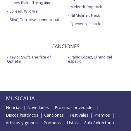
James Blake, Trying times
Melendi, Pop rock
Loreen, Wildfire
Nil Moliner, Nexo
Siloé, Terrorismo emocional
Quevedo, El baifo
CANCIONES
Taylor Swift, The fate of
Pablo López, El niño del
Ophelia
espacio
MUSICALIA
Noticias
Novedades
Próximas novedades
Discos históricos
Canciones
Festivales
Premios
Artistas y grupos
Portadas
Listas
Guía / directorio