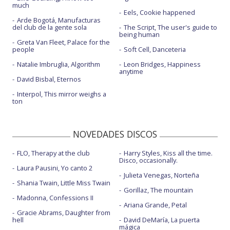
much
Eels, Cookie happened
Arde Bogotá, Manufacturas
del club de la gente sola
The Script, The user's guide to
being human
Greta Van Fleet, Palace for the
people
Soft Cell, Danceteria
Natalie Imbruglia, Algorithm
Leon Bridges, Happiness
anytime
David Bisbal, Eternos
Interpol, This mirror weighs a
ton
NOVEDADES DISCOS
FLO, Therapy at the club
Harry Styles, Kiss all the time.
Disco, occasionally.
Laura Pausini, Yo canto 2
Julieta Venegas, Norteña
Shania Twain, Little Miss Twain
Gorillaz, The mountain
Madonna, Confessions II
Ariana Grande, Petal
Gracie Abrams, Daughter from
hell
David DeMaría, La puerta
mágica