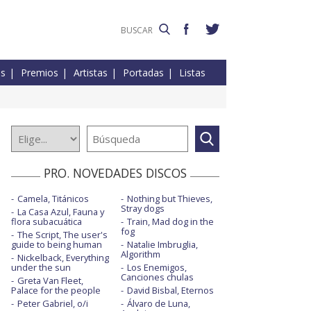
es
Premios
Artistas
Portadas
Listas
PRO. NOVEDADES DISCOS
Camela, Titánicos
Nothing but Thieves,
Stray dogs
La Casa Azul, Fauna y
flora subacuática
Train, Mad dog in the
fog
The Script, The user's
guide to being human
Natalie Imbruglia,
Algorithm
Nickelback, Everything
under the sun
Los Enemigos,
Canciones chulas
Greta Van Fleet,
Palace for the people
David Bisbal, Eternos
Peter Gabriel, o/i
Álvaro de Luna,