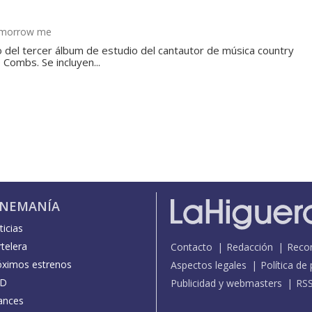
Tomorrow me
lo del tercer álbum de estudio del cantautor de música country
Combs. Se incluyen...
INEMANÍA
icias
telera
Contacto
Redacción
Reco
óximos estrenos
Aspectos legales
Política de
D
Publicidad y webmasters
RS
ances