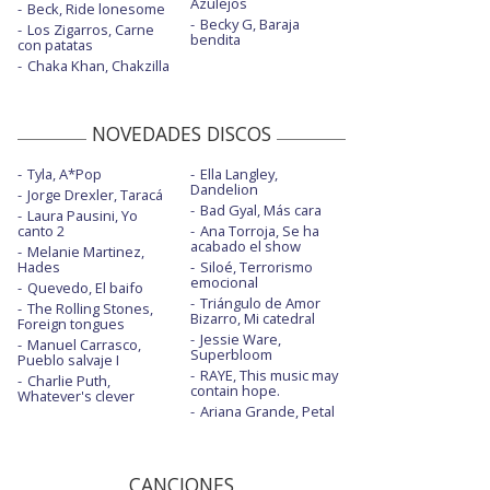
Azulejos
Beck, Ride lonesome
Becky G, Baraja
Los Zigarros, Carne
bendita
con patatas
Chaka Khan, Chakzilla
NOVEDADES DISCOS
Tyla, A*Pop
Ella Langley,
Dandelion
Jorge Drexler, Taracá
Bad Gyal, Más cara
Laura Pausini, Yo
canto 2
Ana Torroja, Se ha
acabado el show
Melanie Martinez,
Hades
Siloé, Terrorismo
emocional
Quevedo, El baifo
Triángulo de Amor
The Rolling Stones,
Bizarro, Mi catedral
Foreign tongues
Jessie Ware,
Manuel Carrasco,
Superbloom
Pueblo salvaje I
RAYE, This music may
Charlie Puth,
contain hope.
Whatever's clever
Ariana Grande, Petal
CANCIONES