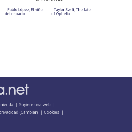
Pablo López, El niño
Taylor Swift, The fate
del espacio
of Ophelia
mienda
Sugiere una web
 privacidad
(
Cambiar
)
Cookies
S