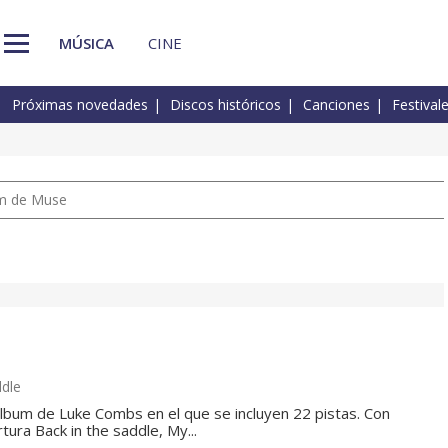
MÚSICA
CINE
Próximas novedades
Discos históricos
Canciones
Festival
um de Muse
ddle
lbum de Luke Combs en el que se incluyen 22 pistas. Con
ura Back in the saddle, My...