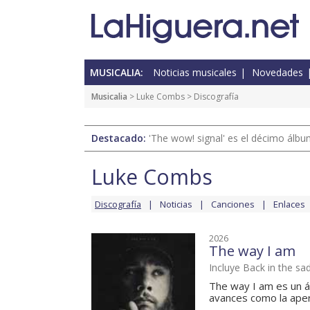
MUSICALIA:
Noticias musicales
Novedades
Musicalia
>
Luke Combs
> Discografía
Destacado:
'The wow! signal' es el décimo álb
Luke Combs
Discografía
Noticias
Canciones
Enlaces
2026
The way I am
Incluye Back in the sa
The way I am es un á
avances como la apert