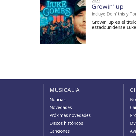
2022
Growin' up
Incluye Doin' this y 
Growin' up es el títu
estadounidense Luke 
MUSICALIA
C
Noticias
Not
Novedades
Car
Próximas novedades
Pr
Discos históricos
DV
Canciones
Av