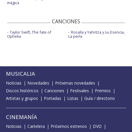
mágica
CANCIONES
Taylor Swift, The fate of
Rosalía y Yahritza y su Esencia,
Ophelia
La perla
MUSICALIA
Noticias
Novedades
Próximas novedades
Discos históricos
Canciones
Festivales
Premios
Artistas y grupos
Portadas
Listas
Guía / directorio
CINEMANÍA
Noticias
Cartelera
Próximos estrenos
DVD