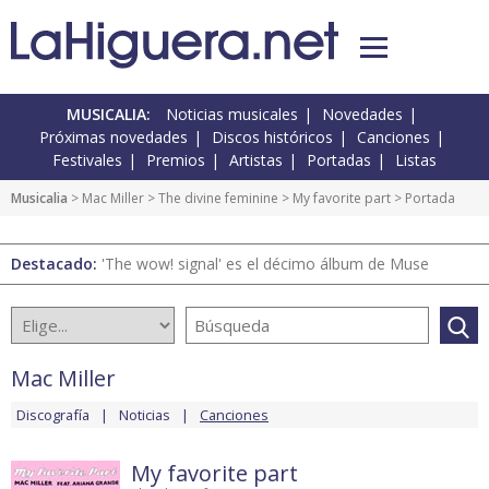
MUSICALIA:
Noticias musicales
Novedades
Próximas novedades
Discos históricos
Canciones
Festivales
Premios
Artistas
Portadas
Listas
Musicalia
>
Mac Miller
>
The divine feminine
>
My favorite part
> Portada
Destacado:
'The wow! signal' es el décimo álbum de Muse
Mac Miller
Discografía
Noticias
Canciones
My favorite part