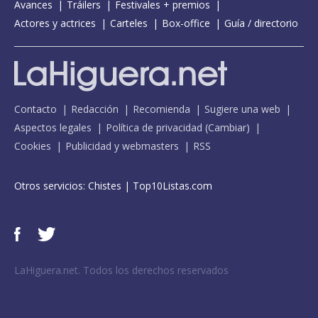
Avances
Tráilers
Festivales + premios
Actores y actrices
Carteles
Box-office
Guía / directorio
Contacto
Redacción
Recomienda
Sugiere una web
Aspectos legales
Política de privacidad
(
Cambiar
)
Cookies
Publicidad y webmasters
RSS
Otros servicios:
Chistes
|
Top10Listas.com
LaHiguera.net. Todos los derechos reservados