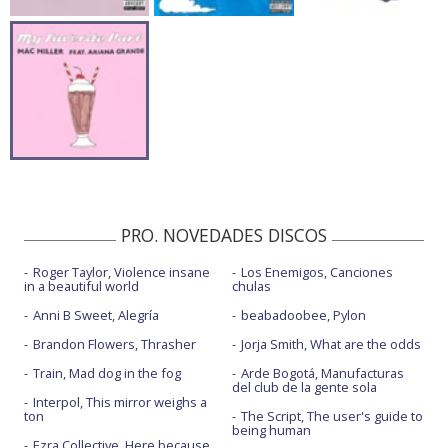
PRO. NOVEDADES DISCOS
Roger Taylor, Violence insane
Los Enemigos, Canciones
in a beautiful world
chulas
Anni B Sweet, Alegría
beabadoobee, Pylon
Brandon Flowers, Thrasher
Jorja Smith, What are the odds
Train, Mad dog in the fog
Arde Bogotá, Manufacturas
del club de la gente sola
Interpol, This mirror weighs a
ton
The Script, The user's guide to
being human
Ezra Collective, Here because