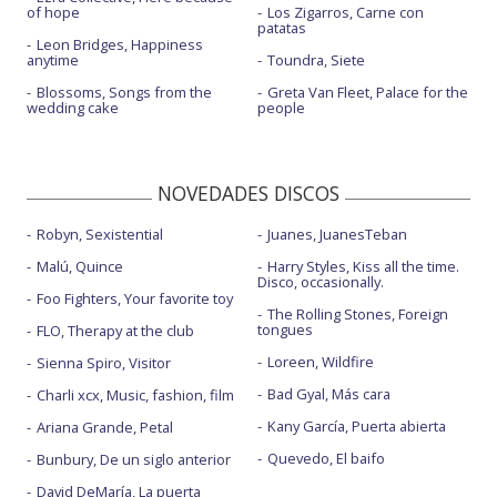
of hope
Los Zigarros, Carne con
patatas
Leon Bridges, Happiness
anytime
Toundra, Siete
Blossoms, Songs from the
Greta Van Fleet, Palace for the
wedding cake
people
NOVEDADES DISCOS
Robyn, Sexistential
Juanes, JuanesTeban
Malú, Quince
Harry Styles, Kiss all the time.
Disco, occasionally.
Foo Fighters, Your favorite toy
The Rolling Stones, Foreign
tongues
FLO, Therapy at the club
Loreen, Wildfire
Sienna Spiro, Visitor
Bad Gyal, Más cara
Charli xcx, Music, fashion, film
Kany García, Puerta abierta
Ariana Grande, Petal
Quevedo, El baifo
Bunbury, De un siglo anterior
David DeMaría, La puerta