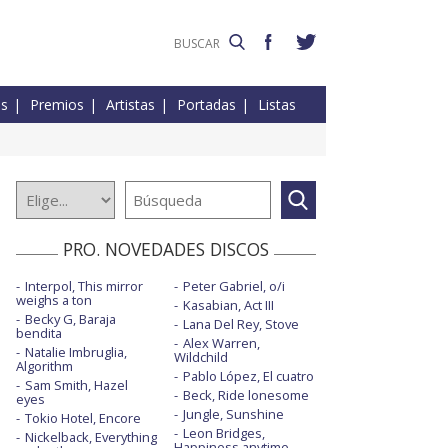
es
Premios
Artistas
Portadas
Listas
PRO. NOVEDADES DISCOS
Interpol, This mirror
Peter Gabriel, o/i
weighs a ton
Kasabian, Act III
Becky G, Baraja
Lana Del Rey, Stove
bendita
Alex Warren,
Natalie Imbruglia,
Wildchild
Algorithm
Pablo López, El cuatro
Sam Smith, Hazel
Beck, Ride lonesome
eyes
Jungle, Sunshine
Tokio Hotel, Encore
Leon Bridges,
Nickelback, Everything
Happiness anytime