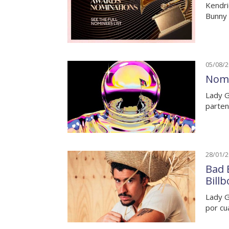
Kendri
Bunny 
05/08/
Nomi
Lady G
parten
28/01/
Bad 
Billb
Lady G
por cu