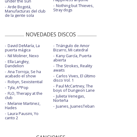
under the sun
Nothing but Thieves,
Arde Bogotá,
Stray dogs
Manufacturas del club
de la gente sola
NOVEDADES DISCOS
David DeMaría, La
Triángulo de Amor
puerta mágica
Bizarro, Mi catedral
Nil Moliner, Nexo
Kany García, Puerta
abierta
Ella Langley,
Dandelion
The Strokes, Reality
awaits
Ana Torroja, Se ha
acabado el show
Carlos Vives, El último
disco Vol. 1
Robyn, Sexistential
Paul McCartney, The
Tyla, A*Pop
boys of Dungeon Lane
FLO, Therapy at the
Julieta Venegas,
club
Norteña
Melanie Martinez,
Juanes, JuanesTeban
Hades
Laura Pausini, Yo
canto 2