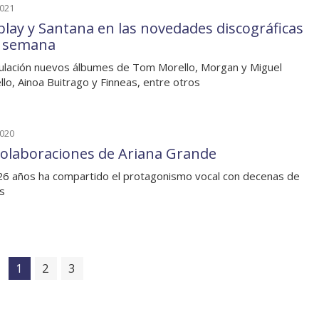
2021
play y Santana en las novedades discográficas
a semana
culación nuevos álbumes de Tom Morello, Morgan y Miguel
lo, Ainoa Buitrago y Finneas, entre otros
2020
colaboraciones de Ariana Grande
26 años ha compartido el protagonismo vocal con decenas de
as
1
2
3