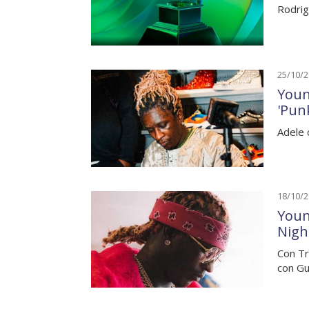
Rodrig
25/10/
Youn
'Pun
Adele 
18/10/
Youn
Nigh
Con Tr
con Gu