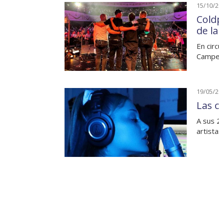
15/10/
Cold
de l
En cir
Campel
19/05/
Las 
A sus 
artist