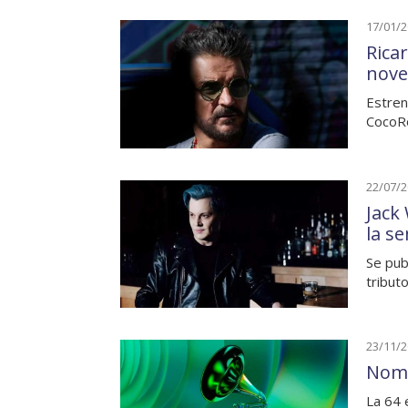
17/01/
Rica
nove
Estren
CocoRo
22/07/
Jack
la s
Se pub
tribut
23/11/
Nomi
La 64 e