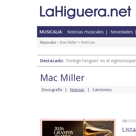
MUSICALIA:
Noticias musicales
Novedades
Musicalia
>
Mac Miller
> Noticias
Destacado:
'Foreign tongues' es el vigesimoqui
Mac Miller
Discografía
Noticias
Canciones
08/11/
List