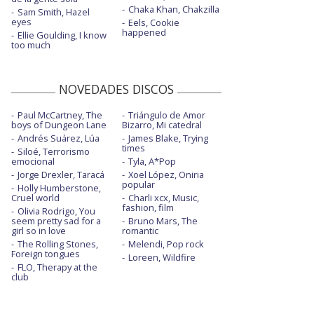
Chaka Khan, Chakzilla
Sam Smith, Hazel
eyes
Eels, Cookie
happened
Ellie Goulding, I know
too much
NOVEDADES DISCOS
Paul McCartney, The
Triángulo de Amor
boys of Dungeon Lane
Bizarro, Mi catedral
Andrés Suárez, Lúa
James Blake, Trying
times
Siloé, Terrorismo
emocional
Tyla, A*Pop
Jorge Drexler, Taracá
Xoel López, Oniria
popular
Holly Humberstone,
Cruel world
Charli xcx, Music,
fashion, film
Olivia Rodrigo, You
seem pretty sad for a
Bruno Mars, The
girl so in love
romantic
The Rolling Stones,
Melendi, Pop rock
Foreign tongues
Loreen, Wildfire
FLO, Therapy at the
club