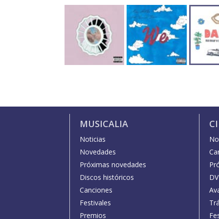
MUSICALIA
C
Noticias
Not
Novedades
Car
Próximas novedades
Pr
Discos históricos
DV
Canciones
Av
Festivales
Trá
Premios
Fe