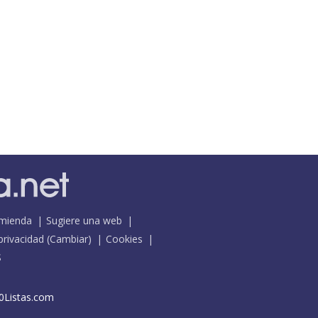
mienda
Sugiere una web
 privacidad
(
Cambiar
)
Cookies
S
0Listas.com