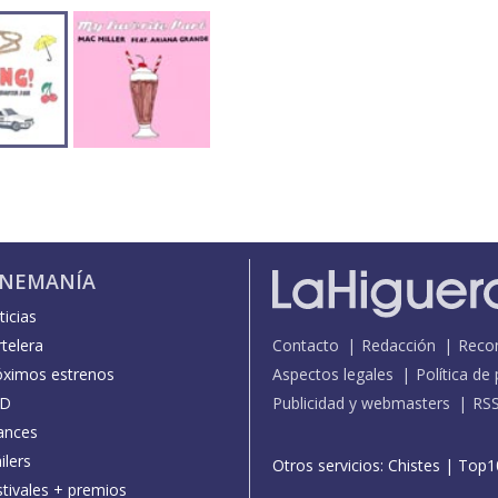
INEMANÍA
icias
telera
Contacto
Redacción
Reco
óximos estrenos
Aspectos legales
Política de
D
Publicidad y webmasters
RS
ances
ilers
Otros servicios:
Chistes
|
Top1
stivales + premios