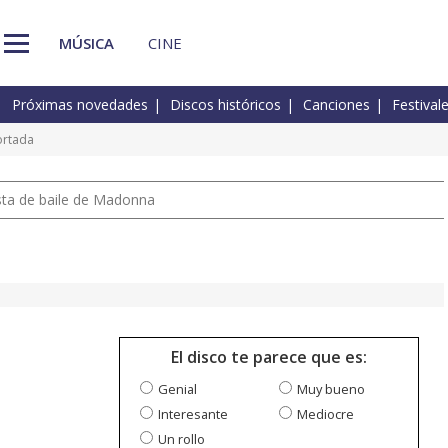
MÚSICA
CINE
Próximas novedades
Discos históricos
Canciones
Festival
ortada
pista de baile de Madonna
El disco te parece que es:
Genial
Muy bueno
Interesante
Mediocre
Un rollo