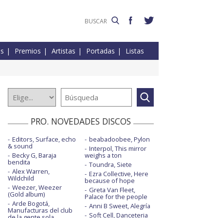
es
Premios
Artistas
Portadas
Listas
PRO. NOVEDADES DISCOS
Editors, Surface, echo
beabadoobee, Pylon
& sound
Interpol, This mirror
Becky G, Baraja
weighs a ton
bendita
Toundra, Siete
Alex Warren,
Ezra Collective, Here
Wildchild
because of hope
Weezer, Weezer
Greta Van Fleet,
(Gold album)
Palace for the people
Arde Bogotá,
Anni B Sweet, Alegría
Manufacturas del club
Soft Cell, Danceteria
de la gente sola