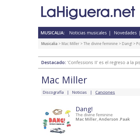
MUSICALIA:
Noticias musicales
Novedades
Musicalia
>
Mac Miller
>
The divine feminine
>
Dang!
> P
Destacado:
'Confessions II' es el regreso a la 
Mac Miller
Discografía
Noticias
Canciones
Dang!
The divine feminine
Mac Miller
,
Anderson .Paak