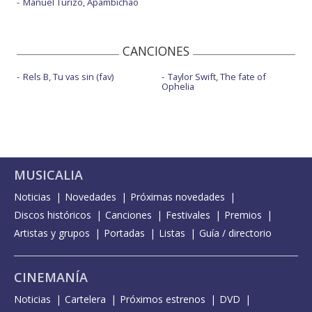
Manuel Turizo, Apambichao
CANCIONES
Rels B, Tu vas sin (fav)
Taylor Swift, The fate of
Ophelia
MUSICALIA
Noticias
Novedades
Próximas novedades
Discos históricos
Canciones
Festivales
Premios
Artistas y grupos
Portadas
Listas
Guía / directorio
CINEMANÍA
Noticias
Cartelera
Próximos estrenos
DVD