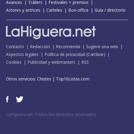
Avances
Tráilers
Festivales + premios
Actores y actrices
Carteles
Box-office
Guía / directorio
Contacto
Redacción
Recomienda
Sugiere una web
Aspectos legales
Política de privacidad
(
Cambiar
)
Cookies
Publicidad y webmasters
RSS
Otros servicios:
Chistes
|
Top10Listas.com
LaHiguera.net. Todos los derechos reservados