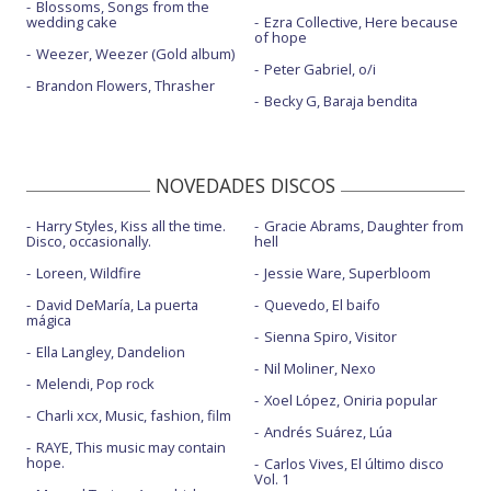
Blossoms, Songs from the
wedding cake
Ezra Collective, Here because
of hope
Weezer, Weezer (Gold album)
Peter Gabriel, o/i
Brandon Flowers, Thrasher
Becky G, Baraja bendita
NOVEDADES DISCOS
Harry Styles, Kiss all the time.
Gracie Abrams, Daughter from
Disco, occasionally.
hell
Loreen, Wildfire
Jessie Ware, Superbloom
David DeMaría, La puerta
Quevedo, El baifo
mágica
Sienna Spiro, Visitor
Ella Langley, Dandelion
Nil Moliner, Nexo
Melendi, Pop rock
Xoel López, Oniria popular
Charli xcx, Music, fashion, film
Andrés Suárez, Lúa
RAYE, This music may contain
hope.
Carlos Vives, El último disco
Vol. 1