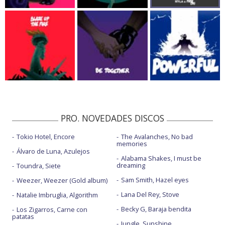
PRO. NOVEDADES DISCOS
Tokio Hotel, Encore
The Avalanches, No bad
memories
Álvaro de Luna, Azulejos
Alabama Shakes, I must be
dreaming
Toundra, Siete
Sam Smith, Hazel eyes
Weezer, Weezer (Gold album)
Lana Del Rey, Stove
Natalie Imbruglia, Algorithm
Becky G, Baraja bendita
Los Zigarros, Carne con
patatas
Jungle, Sunshine