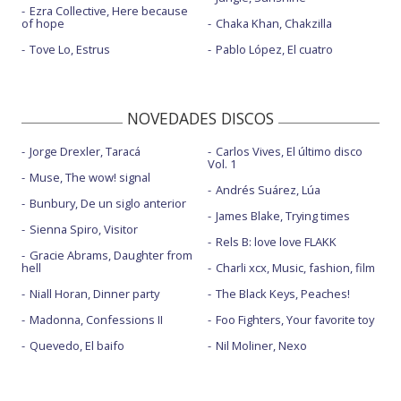
Ezra Collective, Here because
of hope
Chaka Khan, Chakzilla
Tove Lo, Estrus
Pablo López, El cuatro
NOVEDADES DISCOS
Jorge Drexler, Taracá
Carlos Vives, El último disco
Vol. 1
Muse, The wow! signal
Andrés Suárez, Lúa
Bunbury, De un siglo anterior
James Blake, Trying times
Sienna Spiro, Visitor
Rels B: love love FLAKK
Gracie Abrams, Daughter from
hell
Charli xcx, Music, fashion, film
Niall Horan, Dinner party
The Black Keys, Peaches!
Madonna, Confessions II
Foo Fighters, Your favorite toy
Quevedo, El baifo
Nil Moliner, Nexo