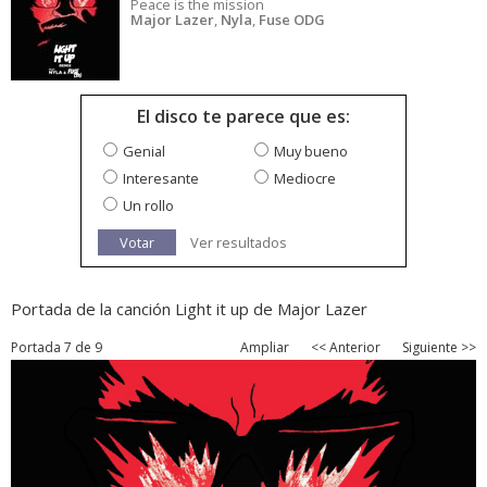
Peace is the mission
Major Lazer
,
Nyla
,
Fuse ODG
El disco te parece que es:
Genial
Muy bueno
Interesante
Mediocre
Un rollo
Votar
Ver resultados
Portada de la canción Light it up de Major Lazer
Portada 7 de 9
Ampliar
<< Anterior
Siguiente >>