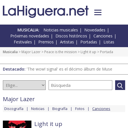
MUSICALIA:
Noticias musicales
Novedades
Próximas novedades
Discos históricos
Canciones
Festivales
Premios
Artistas
Portadas
Listas
Musicalia
>
Major Lazer
>
Peace is the mission
>
Light it up
> Portada
Destacado:
'The wow! signal' es el décimo álbum de Muse
Major Lazer
Discografía
Noticias
Biografía
Fotos
Canciones
Light it up