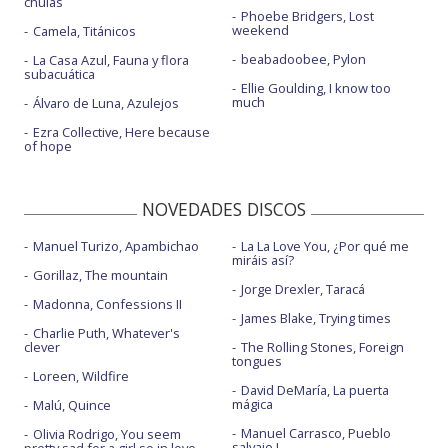
chulas
Phoebe Bridgers, Lost
weekend
Camela, Titánicos
beabadoobee, Pylon
La Casa Azul, Fauna y flora
subacuática
Ellie Goulding, I know too
much
Álvaro de Luna, Azulejos
Ezra Collective, Here because
of hope
NOVEDADES DISCOS
Manuel Turizo, Apambichao
La La Love You, ¿Por qué me
miráis así?
Gorillaz, The mountain
Jorge Drexler, Taracá
Madonna, Confessions II
James Blake, Trying times
Charlie Puth, Whatever's
clever
The Rolling Stones, Foreign
tongues
Loreen, Wildfire
David DeMaría, La puerta
mágica
Malú, Quince
Manuel Carrasco, Pueblo
Olivia Rodrigo, You seem
salvaje I