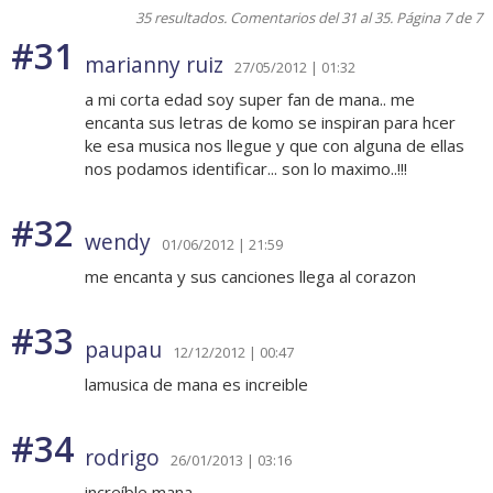
35 resultados. Comentarios del 31 al 35. Página 7 de 7
#31
marianny ruiz
27/05/2012 | 01:32
a mi corta edad soy super fan de mana.. me
encanta sus letras de komo se inspiran para hcer
ke esa musica nos llegue y que con alguna de ellas
nos podamos identificar... son lo maximo..!!!
#32
wendy
01/06/2012 | 21:59
me encanta y sus canciones llega al corazon
#33
paupau
12/12/2012 | 00:47
lamusica de mana es increible
#34
rodrigo
26/01/2013 | 03:16
increíble mana