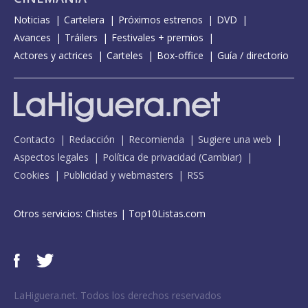
Noticias
Cartelera
Próximos estrenos
DVD
Avances
Tráilers
Festivales + premios
Actores y actrices
Carteles
Box-office
Guía / directorio
Contacto
Redacción
Recomienda
Sugiere una web
Aspectos legales
Política de privacidad
(
Cambiar
)
Cookies
Publicidad y webmasters
RSS
Otros servicios:
Chistes
|
Top10Listas.com
LaHiguera.net. Todos los derechos reservados