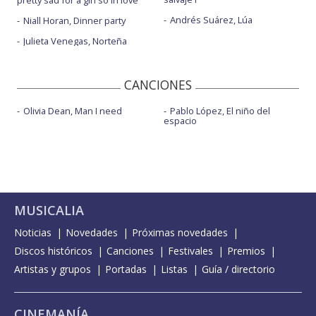
pretty sad for a girl so in love
Andrés Suárez, Lúa
Niall Horan, Dinner party
Julieta Venegas, Norteña
CANCIONES
Olivia Dean, Man I need
Pablo López, El niño del
espacio
MUSICALIA
Noticias
Novedades
Próximas novedades
Discos históricos
Canciones
Festivales
Premios
Artistas y grupos
Portadas
Listas
Guía / directorio
CINEMANÍA