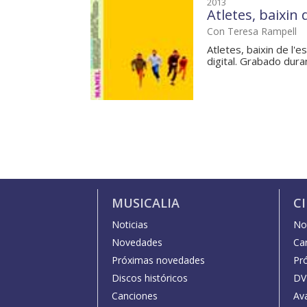
2013
Atletes, baixin 
Con Teresa Rampell
Atletes, baixin de l'
digital. Grabado dura
MUSICALIA
C
Noticias
Not
Novedades
Car
Próximas novedades
Pr
Discos históricos
DV
Canciones
Av