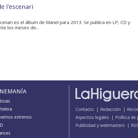
de l'escenari
escenari es el álbum de Manel para 2013. Se publica en LP, CD y
nte los meses de...
INEMANÍA
icias
telera
Contacto
Redacción
Reco
óximos estrenos
Aspectos legales
Política de
D
Publicidad y webmasters
RS
ances