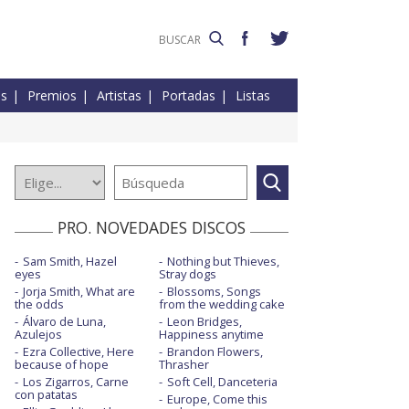
es
Premios
Artistas
Portadas
Listas
PRO. NOVEDADES DISCOS
Sam Smith, Hazel
Nothing but Thieves,
eyes
Stray dogs
Jorja Smith, What are
Blossoms, Songs
the odds
from the wedding cake
Álvaro de Luna,
Leon Bridges,
Azulejos
Happiness anytime
Ezra Collective, Here
Brandon Flowers,
because of hope
Thrasher
Los Zigarros, Carne
Soft Cell, Danceteria
con patatas
Europe, Come this