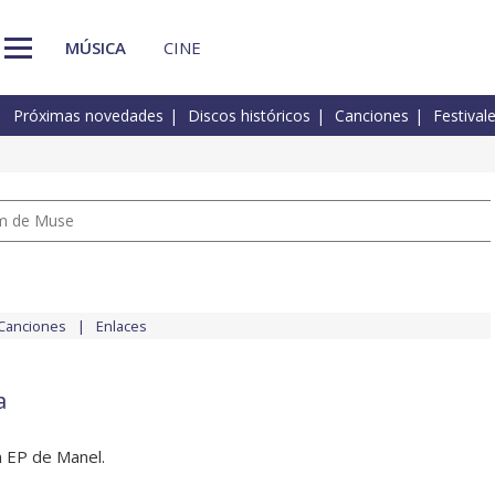
MÚSICA
CINE
Próximas novedades
Discos históricos
Canciones
Festival
um de Muse
Canciones
Enlaces
a
n EP de Manel.