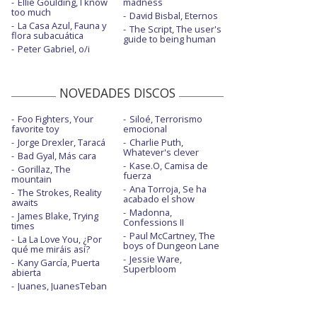
Ellie Goulding, I know
madness
too much
David Bisbal, Eternos
La Casa Azul, Fauna y
The Script, The user's
flora subacuática
guide to being human
Peter Gabriel, o/i
NOVEDADES DISCOS
Foo Fighters, Your
Siloé, Terrorismo
favorite toy
emocional
Jorge Drexler, Taracá
Charlie Puth,
Whatever's clever
Bad Gyal, Más cara
Kase.O, Camisa de
Gorillaz, The
fuerza
mountain
Ana Torroja, Se ha
The Strokes, Reality
acabado el show
awaits
Madonna,
James Blake, Trying
Confessions II
times
Paul McCartney, The
La La Love You, ¿Por
boys of Dungeon Lane
qué me miráis así?
Jessie Ware,
Kany García, Puerta
Superbloom
abierta
Juanes, JuanesTeban