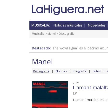
MUSICALIA:
Noticias musicales
Novedades
Musicalia
>
Manel
> Discografía
Destacado:
'The wow! signal' es el décimo álb
Manel
Discografía
Noticias
Biografía
Fotos
2021
L'amant malalt
EP
L'amant malalta es u