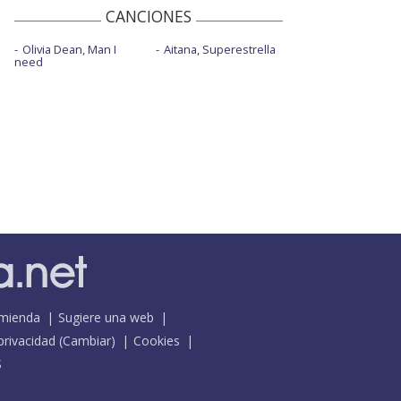
CANCIONES
Olivia Dean, Man I
Aitana, Superestrella
need
mienda
Sugiere una web
 privacidad
(
Cambiar
)
Cookies
S