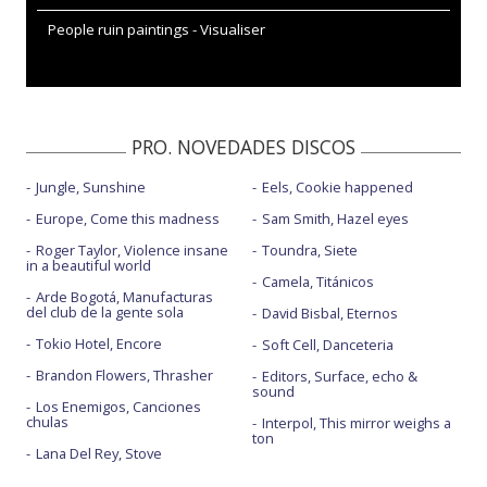
People ruin paintings - Visualiser
PRO. NOVEDADES DISCOS
Jungle, Sunshine
Eels, Cookie happened
Europe, Come this madness
Sam Smith, Hazel eyes
Roger Taylor, Violence insane
Toundra, Siete
in a beautiful world
Camela, Titánicos
Arde Bogotá, Manufacturas
del club de la gente sola
David Bisbal, Eternos
Tokio Hotel, Encore
Soft Cell, Danceteria
Brandon Flowers, Thrasher
Editors, Surface, echo &
sound
Los Enemigos, Canciones
chulas
Interpol, This mirror weighs a
ton
Lana Del Rey, Stove