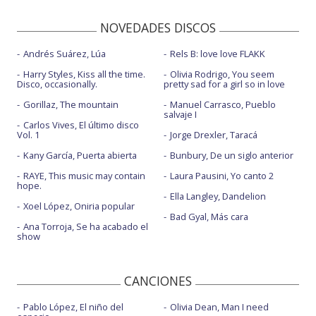
NOVEDADES DISCOS
Andrés Suárez, Lúa
Rels B: love love FLAKK
Harry Styles, Kiss all the time.
Olivia Rodrigo, You seem
Disco, occasionally.
pretty sad for a girl so in love
Gorillaz, The mountain
Manuel Carrasco, Pueblo
salvaje I
Carlos Vives, El último disco
Vol. 1
Jorge Drexler, Taracá
Kany García, Puerta abierta
Bunbury, De un siglo anterior
RAYE, This music may contain
Laura Pausini, Yo canto 2
hope.
Ella Langley, Dandelion
Xoel López, Oniria popular
Bad Gyal, Más cara
Ana Torroja, Se ha acabado el
show
CANCIONES
Pablo López, El niño del
Olivia Dean, Man I need