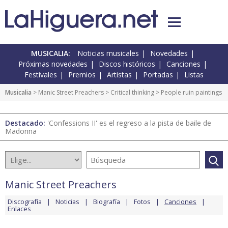
MUSICALIA:
Noticias musicales
Novedades
Próximas novedades
Discos históricos
Canciones
Festivales
Premios
Artistas
Portadas
Listas
Musicalia
>
Manic Street Preachers
>
Critical thinking
> People ruin paintings
Destacado:
'Confessions II' es el regreso a la pista de baile de
Madonna
Manic Street Preachers
Discografía
Noticias
Biografía
Fotos
Canciones
Enlaces