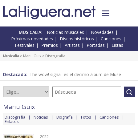
MUSICALIA:
Noticias musicales
Novedades
Próximas novedades
Discos históricos
Canciones
Festivales
Premios
Artistas
Portadas
Listas
Musicalia
>
Manu Guix
> Discografía
Destacado:
'The wow! signal' es el décimo álbum de Muse
Manu Guix
Discografía
Noticias
Biografía
Fotos
Canciones
Enlaces
2022