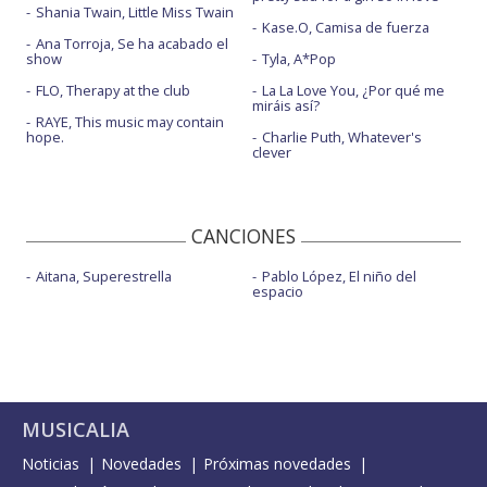
Shania Twain, Little Miss Twain
Kase.O, Camisa de fuerza
Ana Torroja, Se ha acabado el
show
Tyla, A*Pop
FLO, Therapy at the club
La La Love You, ¿Por qué me
miráis así?
RAYE, This music may contain
hope.
Charlie Puth, Whatever's
clever
CANCIONES
Aitana, Superestrella
Pablo López, El niño del
espacio
MUSICALIA
Noticias
Novedades
Próximas novedades