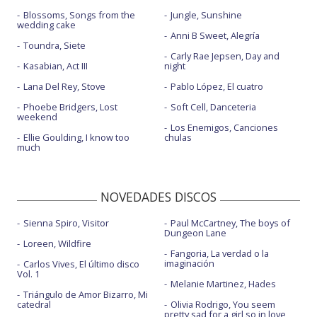
Blossoms, Songs from the
Jungle, Sunshine
wedding cake
Anni B Sweet, Alegría
Toundra, Siete
Carly Rae Jepsen, Day and
Kasabian, Act III
night
Lana Del Rey, Stove
Pablo López, El cuatro
Phoebe Bridgers, Lost
Soft Cell, Danceteria
weekend
Los Enemigos, Canciones
Ellie Goulding, I know too
chulas
much
NOVEDADES DISCOS
Sienna Spiro, Visitor
Paul McCartney, The boys of
Dungeon Lane
Loreen, Wildfire
Fangoria, La verdad o la
imaginación
Carlos Vives, El último disco
Vol. 1
Melanie Martinez, Hades
Triángulo de Amor Bizarro, Mi
catedral
Olivia Rodrigo, You seem
pretty sad for a girl so in love