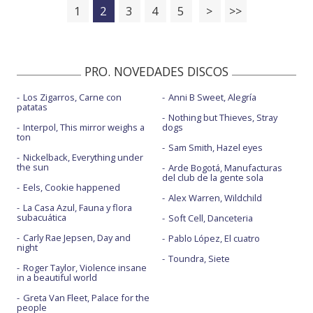
1
2
3
4
5
>
>>
PRO. NOVEDADES DISCOS
Los Zigarros, Carne con
Anni B Sweet, Alegría
patatas
Nothing but Thieves, Stray
Interpol, This mirror weighs a
dogs
ton
Sam Smith, Hazel eyes
Nickelback, Everything under
the sun
Arde Bogotá, Manufacturas
del club de la gente sola
Eels, Cookie happened
Alex Warren, Wildchild
La Casa Azul, Fauna y flora
subacuática
Soft Cell, Danceteria
Carly Rae Jepsen, Day and
Pablo López, El cuatro
night
Toundra, Siete
Roger Taylor, Violence insane
in a beautiful world
Greta Van Fleet, Palace for the
people