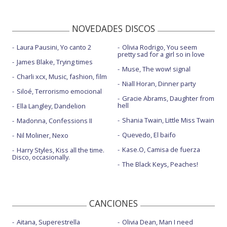
NOVEDADES DISCOS
Laura Pausini, Yo canto 2
Olivia Rodrigo, You seem
pretty sad for a girl so in love
James Blake, Trying times
Muse, The wow! signal
Charli xcx, Music, fashion, film
Niall Horan, Dinner party
Siloé, Terrorismo emocional
Gracie Abrams, Daughter from
hell
Ella Langley, Dandelion
Shania Twain, Little Miss Twain
Madonna, Confessions II
Quevedo, El baifo
Nil Moliner, Nexo
Kase.O, Camisa de fuerza
Harry Styles, Kiss all the time.
Disco, occasionally.
The Black Keys, Peaches!
CANCIONES
Aitana, Superestrella
Olivia Dean, Man I need