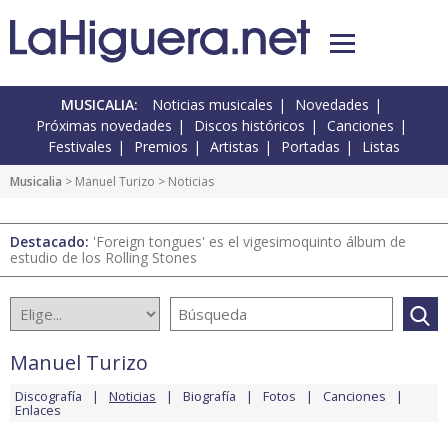
MUSICALIA:
Noticias musicales
Novedades
Próximas novedades
Discos históricos
Canciones
Festivales
Premios
Artistas
Portadas
Listas
Musicalia
>
Manuel Turizo
> Noticias
Destacado:
'Foreign tongues' es el vigesimoquinto álbum de
estudio de los Rolling Stones
Manuel Turizo
Discografía
Noticias
Biografía
Fotos
Canciones
Enlaces