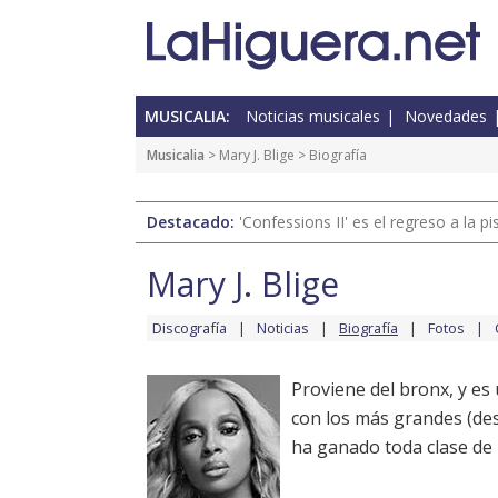
MUSICALIA:
Noticias musicales
Novedades
Musicalia
>
Mary J. Blige
> Biografía
Destacado:
'Confessions II' es el regreso a la 
Mary J. Blige
Discografía
Noticias
Biografía
Fotos
Proviene del bronx, y es
con los más grandes (de
ha ganado toda clase de 