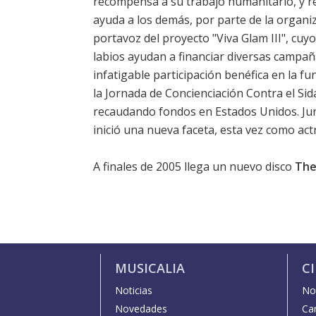
recompensa a su trabajo humanitario, y r
ayuda a los demás, por parte de la organi
portavoz del proyecto "Viva Glam III", cuy
labios ayudan a financiar diversas campañ
infatigable participación benéfica en la f
la Jornada de Concienciación Contra el Si
recaudando fondos en Estados Unidos. Jun
inició una nueva faceta, esta vez como actr
A finales de 2005 llega un nuevo disco
The
MUSICALIA
C
Noticias
Not
Novedades
Car