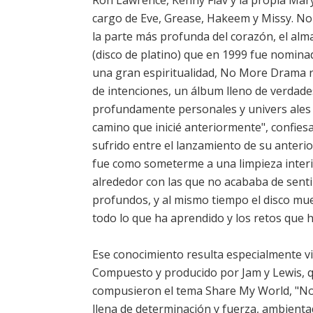
Ron Lawrence, Kenny Flav y la propia Mary
cargo de Eve, Grease, Hakeem y Missy. N
la parte más profunda del corazón, el alma
(disco de platino) que en 1999 fue nomina
una gran espiritualidad, No More Drama r
de intenciones, un álbum lleno de verdades
profundamente personales y univers ales e
camino que inicié anteriormente", confies
sufrido entre el lanzamiento de su anteri
fue como someterme a una limpieza inter
alrededor con las que no acababa de senti
profundos, y al mismo tiempo el disco mue
todo lo que ha aprendido y los retos que 
Ese conocimiento resulta especialmente vis
Compuesto y producido por Jam y Lewis, 
compusieron el tema Share My World, "No
llena de determinación y fuerza, ambient