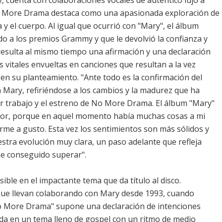
, cuenta con colaboraciones vocales de auténtico lujo a
o More Drama destaca como una apasionada exploración de
 y el cuerpo. Al igual que ocurrió con "Mary", el álbum
do a los premios Grammy y que le devolvió la confianza y
esulta al mismo tiempo una afirmación y una declaración
 vitales envueltas en canciones que resultan a la vez
n su planteamiento. "Ante todo es la confirmación del
a Mary, refiriéndose a los cambios y la madurez que ha
or trabajo y el estreno de No More Drama. El álbum "Mary"
ior, porque en aquel momento había muchas cosas a mi
rme a gusto. Esta vez los sentimientos son más sólidos y
stra evolución muy clara, un paso adelante que refleja
he conseguido superar".
ible en el impactante tema que da título al disco.
que llevan colaborando con Mary desde 1993, cuando
 More Drama" supone una declaración de intenciones
ada en un tema lleno de gospel con un ritmo de medio