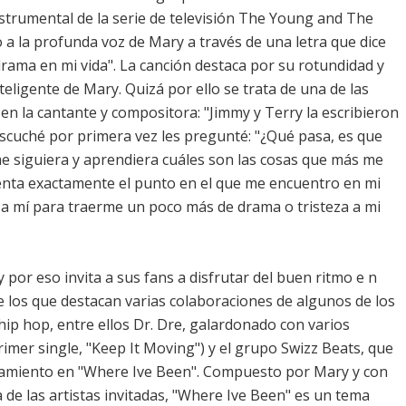
instrumental de la serie de televisión The Young and The
 a la profunda voz de Mary a través de una letra que dice
rama en mi vida". La canción destaca por su rotundidad y
eligente de Mary. Quizá por ello se trata de una de las
n la cantante y compositora: "Jimmy y Terry la escribieron
 escuché por primera vez les pregunté: "¿Qué pasa, es que
e siguiera y aprendiera cuáles son las cosas que más me
enta exactamente el punto en el que me encuentro en mi
ca a mí para traerme un poco más de drama o tristeza a mi
 por eso invita a sus fans a disfrutar del buen ritmo e n
e los que destacan varias colaboraciones de algunos de los
p hop, entre ellos Dr. Dre, galardonado con varios
mer single, "Keep It Moving") y el grupo Swizz Beats, que
tamiento en "Where Ive Been". Compuesto por Mary y con
 de las artistas invitadas, "Where Ive Been" es un tema