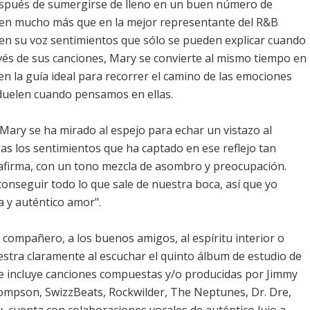
después de sumergirse de lleno en un buen número de
o en mucho más que en la mejor representante del R&B
 en su voz sentimientos que sólo se pueden explicar cuando
vés de sus canciones, Mary se convierte al mismo tiempo en
en la guía ideal para recorrer el camino de las emociones
 duelen cuando pensamos en ellas.
 Mary se ha mirado al espejo para echar un vistazo al
ras los sentimientos que ha captado en ese reflejo tan
 afirma, con un tono mezcla de asombro y preocupación.
onseguir todo lo que sale de nuestra boca, así que yo
a y auténtico amor".
n compañero, a los buenos amigos, al espíritu interior o
estra claramente al escuchar el quinto álbum de estudio de
ue incluye canciones compuestas y/o producidas por Jimmy
hompson, SwizzBeats, Rockwilder, The Neptunes, Dr. Dre,