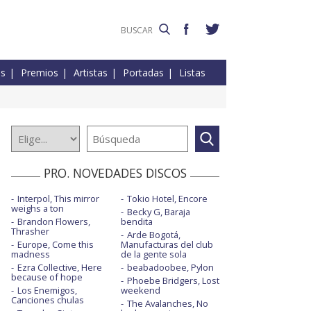
es
Premios
Artistas
Portadas
Listas
PRO. NOVEDADES DISCOS
Interpol, This mirror
Tokio Hotel, Encore
weighs a ton
Becky G, Baraja
Brandon Flowers,
bendita
Thrasher
Arde Bogotá,
Europe, Come this
Manufacturas del club
madness
de la gente sola
Ezra Collective, Here
beabadoobee, Pylon
because of hope
Phoebe Bridgers, Lost
Los Enemigos,
weekend
Canciones chulas
The Avalanches, No