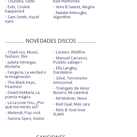
Toundra, Siete
bad memories
Eels, Cookie
Anni B Sweet, Alegría
happened
Natalie Imbruglia,
Sam Smith, Hazel
Algorithm
eyes
NOVEDADES DISCOS
Charli xcx, Music,
Loreen, Wildfire
fashion, film
Manuel Carrasco,
Julieta Venegas,
Pueblo salvaje I
Norteña
Ella Langley,
Fangoria, La verdad o
Dandelion
la imaginación
Siloé, Terrorismo
The Black Keys,
emocional
Peaches!
Triángulo de Amor
David DeMaría, La
Bizarro, Mi catedral
puerta mágica
Nil Moliner, Nexo
La La Love You, ¿Por
Bad Gyal, Más cara
qué me miráis así?
Rels B: love love
Melendi, Pop rock
FLAKK
Sienna Spiro, Visitor