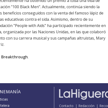
ecientemente ha obtenido un premio a toda una vida de
zación "100 Black Men". Actualmente, continúa siendo la
os beneficios conseguidos con la venta del famoso lápiz de
as educativas contra el sida. Asimismo, dentro de su
undación "People with Aids" ha participado recientemente en
da, organizada por las Naciones Unidas, en las que colaboró
to con su carrera musical y sus campañas altruistas, Mary
iz.
 Breakthrough
.
INEMANÍA
icias
telera
Contacto
Redacción
Reco