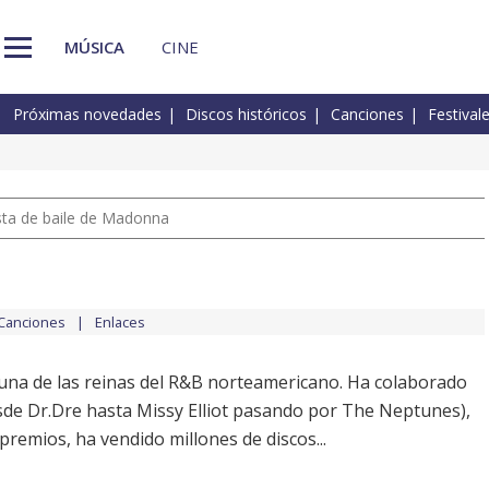
MÚSICA
CINE
Próximas novedades
Discos históricos
Canciones
Festival
pista de baile de Madonna
Canciones
Enlaces
 una de las reinas del R&B norteamericano. Ha colaborado
sde Dr.Dre hasta Missy Elliot pasando por The Neptunes),
premios, ha vendido millones de discos...