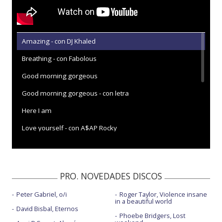
Amazing - con DJ Khaled
Breathing - con Fabolous
Good morning gorgeous
Good morning gorgeous - con letra
Here I am
Love yourself - con A$AP Rocky
Love yourself - con Kanye West - con la letra
Rent money - con Dave East
PRO. NOVEDADES DISCOS
Still believe in love - con Vado
Peter Gabriel, o/i
Roger Taylor, Violence insane
Strength of a woman
in a beautiful world
David Bisbal, Eternos
Thick of it
Phoebe Bridgers, Lost