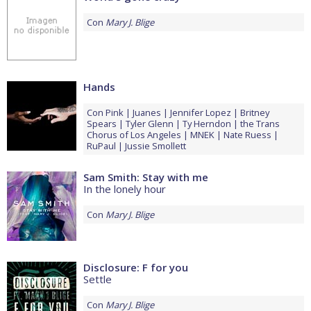
Con
Mary J. Blige
Hands
Con
Pink
Juanes
Jennifer Lopez
Britney
Spears
Tyler Glenn
Ty Herndon
the Trans
Chorus of Los Angeles
MNEK
Nate Ruess
RuPaul
Jussie Smollett
Sam Smith: Stay with me
In the lonely hour
Con
Mary J. Blige
Disclosure: F for you
Settle
Con
Mary J. Blige