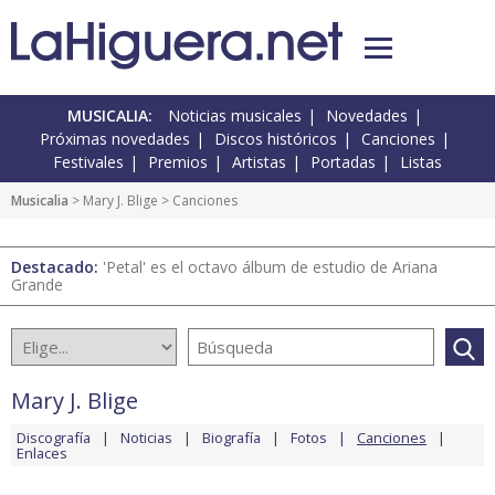
MUSICALIA:
Noticias musicales
Novedades
Próximas novedades
Discos históricos
Canciones
Festivales
Premios
Artistas
Portadas
Listas
Musicalia
>
Mary J. Blige
> Canciones
Destacado:
'Petal' es el octavo álbum de estudio de Ariana
Grande
Mary J. Blige
Discografía
Noticias
Biografía
Fotos
Canciones
Enlaces