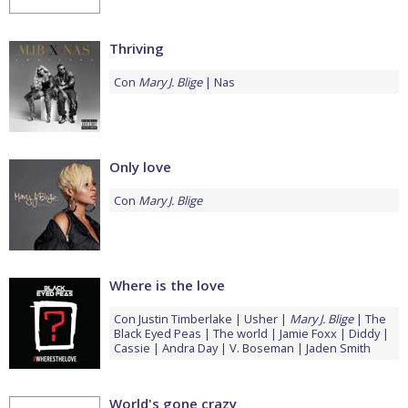
Thriving
Con
Mary J. Blige
Nas
Only love
Con
Mary J. Blige
Where is the love
Con
Justin Timberlake
Usher
Mary J. Blige
The
Black Eyed Peas
The world
Jamie Foxx
Diddy
Cassie
Andra Day
V. Boseman
Jaden Smith
World's gone crazy