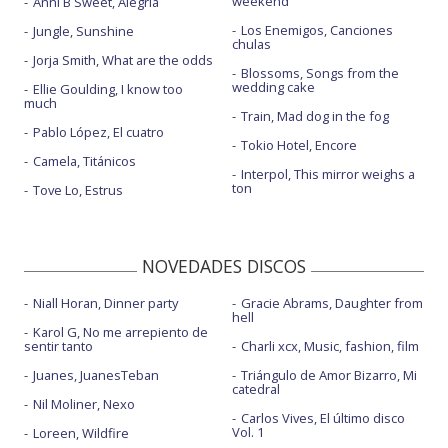
weekend
Anni B Sweet, Alegría
Want love
Los Enemigos, Canciones
Jungle, Sunshine
chulas
World's gone crazy
Jorja Smith, What are the odds
Blossoms, Songs from the
wedding cake
Ellie Goulding, I know too
You ain't the only one
much
Train, Mad dog in the fog
You ain't the only one - visualizer
Pablo López, El cuatro
Tokio Hotel, Encore
Camela, Titánicos
Interpol, This mirror weighs a
ton
Tove Lo, Estrus
NOVEDADES DISCOS
Niall Horan, Dinner party
Gracie Abrams, Daughter from
hell
Karol G, No me arrepiento de
sentir tanto
Charli xcx, Music, fashion, film
Juanes, JuanesTeban
Triángulo de Amor Bizarro, Mi
catedral
Nil Moliner, Nexo
Carlos Vives, El último disco
Vol. 1
Loreen, Wildfire