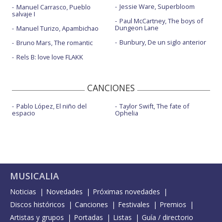
Jessie Ware, Superbloom
Manuel Carrasco, Pueblo
salvaje I
Paul McCartney, The boys of
Dungeon Lane
Manuel Turizo, Apambichao
Bunbury, De un siglo anterior
Bruno Mars, The romantic
Rels B: love love FLAKK
CANCIONES
Pablo López, El niño del
Taylor Swift, The fate of
espacio
Ophelia
MUSICALIA
Noticias
Novedades
Próximas novedades
Discos históricos
Canciones
Festivales
Premios
Artistas y grupos
Portadas
Listas
Guía / directorio