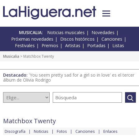
MUSICALIA:
Noticias musicales
Novedades
Próximas novedades
Discos históricos
Canciones
Festivales
Premios
Artistas
Portadas
Listas
Musicalia
> Matchbox Twenty
Destacado:
'You seem pretty sad for a girl so in love' es el tercer
álbum de Olivia Rodrigo
Matchbox Twenty
Discografía
Noticias
Fotos
Canciones
Enlaces