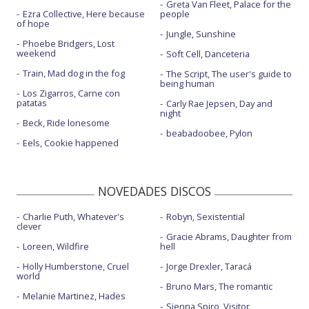
Greta Van Fleet, Palace for the
Ezra Collective, Here because
people
of hope
Jungle, Sunshine
Phoebe Bridgers, Lost
weekend
Soft Cell, Danceteria
Train, Mad dog in the fog
The Script, The user's guide to
being human
Los Zigarros, Carne con
patatas
Carly Rae Jepsen, Day and
night
Beck, Ride lonesome
beabadoobee, Pylon
Eels, Cookie happened
NOVEDADES DISCOS
Charlie Puth, Whatever's
Robyn, Sexistential
clever
Gracie Abrams, Daughter from
Loreen, Wildfire
hell
Holly Humberstone, Cruel
Jorge Drexler, Taracá
world
Bruno Mars, The romantic
Melanie Martinez, Hades
Sienna Spiro, Visitor