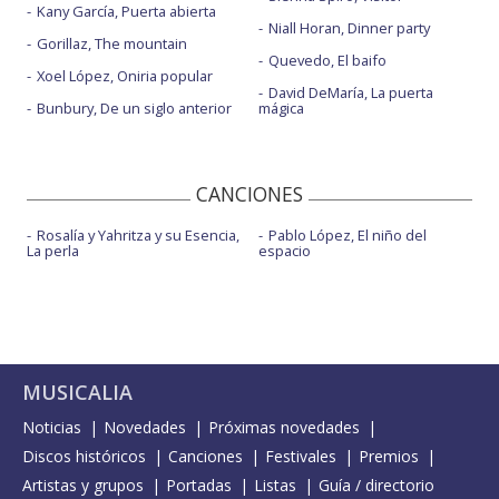
Kany García, Puerta abierta
Niall Horan, Dinner party
Gorillaz, The mountain
Quevedo, El baifo
Xoel López, Oniria popular
David DeMaría, La puerta
Bunbury, De un siglo anterior
mágica
CANCIONES
Rosalía y Yahritza y su Esencia,
Pablo López, El niño del
La perla
espacio
MUSICALIA
Noticias
Novedades
Próximas novedades
Discos históricos
Canciones
Festivales
Premios
Artistas y grupos
Portadas
Listas
Guía / directorio