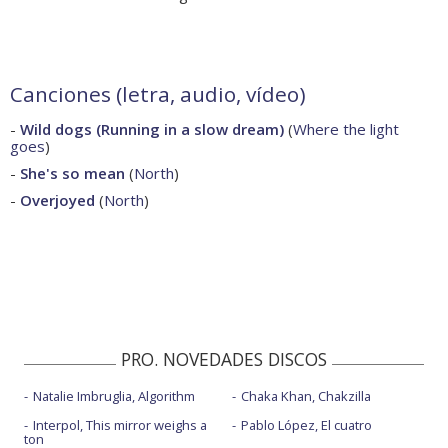
Canciones (letra, audio, vídeo)
-
Wild dogs (Running in a slow dream)
(
Where the light
goes
)
-
She's so mean
(
North
)
-
Overjoyed
(
North
)
PRO. NOVEDADES DISCOS
Natalie Imbruglia, Algorithm
Chaka Khan, Chakzilla
Interpol, This mirror weighs a
Pablo López, El cuatro
ton